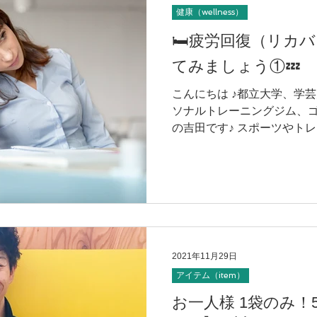
健康（wellness）
🛏疲労回復（リカ
てみましょう①💤
こんにちは ♪都立大学、学
ソナルトレーニングジム、
の吉田です♪ スポーツやト
ンスとしてアスリートは積極
ます。 もはや常識といって
は以前にも...
2021年11月29日
アイテム（item）
お一人様 1袋のみ！5