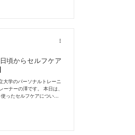
日頃からセルフケア
】
都立大学のパーソナルトレーニ
nessトレーナーの澤です。 本日は、
を使ったセルフケアについて
(^^♪ 今回は！！！！ 【✨