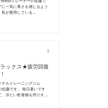
d Fitnessトレーナーの佐藤で
ずに一気に寒さを感じるよう
、私が愛用している
いてお話をしたいと思います
ラックス★疲労回復
!
ソナルトレーニングジム
レーナーの佐藤です。 毎日暑いです
って、冷たい飲食物を摂りすぎ
い飲食物の摂り過ぎは、胃や
体の冷えによって血液の流...