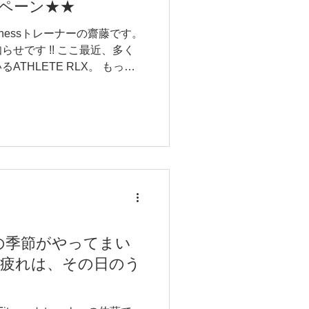
ンペーン★★
d Fitnessトレーナーの齋藤です。
せです !! ここ最近、多く
THLETE RLX。 もっと
もらいたい!...
X】の季節がやってまい
疲れは、その日のう