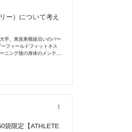
バリー）について考え
芸大学、東急東横線沿いのパー
ゴーフィールドフィットネス
レーニング後の身体のメンテナ
的に”リカバリー”を行ってい
もいい、リカバリーの重要性
0袋限定【ATHLETE