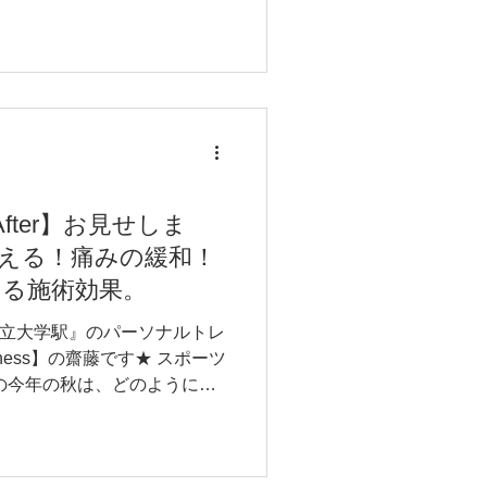
 After】お見せしま
える！痛みの緩和！
る施術効果。
都立大学駅』のパーソナルトレ
Fitness】の齋藤です★ スポーツ
の今年の秋は、どのようにお
ナー齋藤は、この秋に行われ
』に向けて...