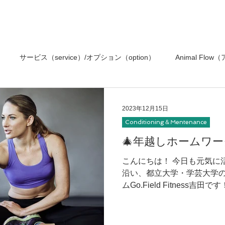
サービス（service）/オプション（option）
Animal Fl
栄養と食事（nutrition&diet）
Conditioning＆Mentenance
2023年12月15日
Conditioning＆Mentenance
アイテム（item）
トレーナー（trainer）／スタッフ（staff）
🎄年越しホームワー
こんにちは！ 今日も元気に
沿い、都立大学・学芸大学
g）
トレーニング（training）
健康（wellness）
スポーツ
ムGo.Field Fitness
ります、本日から年末年始
オススメのホームワーク第2弾
イベントエントリー