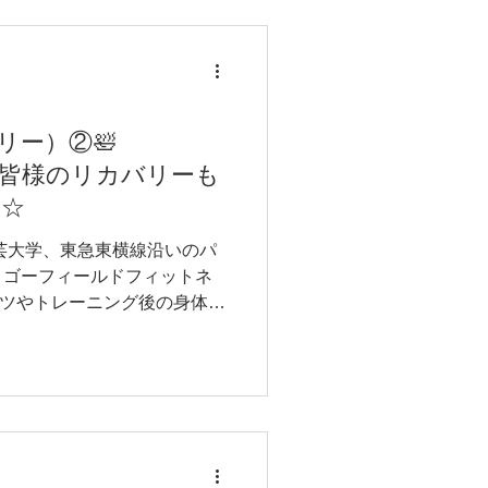
バリー）②🛀
essは、皆様のリカバリーも
す☆
芸大学、東急東横線沿いのパ
、ゴーフィールドフィットネ
ーツやトレーニング後の身体の
トは積極的に”リカバリー”を
いただきました。...