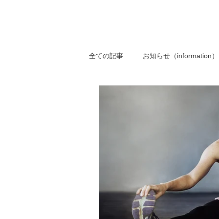
全ての記事
お知らせ（information）
スキンストレッチ（skin stretch）
サプリメント（supplement）
加圧トレーニング（KAATU trainin
MARE Cycle Field
MARE 