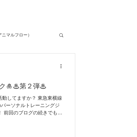
ow（アニマルフロー）
ク🎍♨第２弾♨
活動してますか？ 東急東横線
のパーソナルトレーニングジ
（sports）
吉田です！ 前回のブログの続きでもあ
の身体がなまりやすい時期に
についてお話をいたしま...