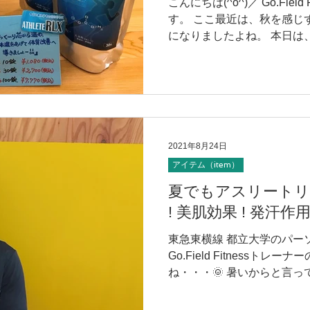
こんにちは(^o^)／ Go.Fiel
す。 ここ最近は、秋を感じ
になりましたよね。 本日は
『ATHLETE RLX』につ
★★(#^.^#)★★...
2021年8月24日
アイテム（item）
夏でもアスリートリ
! 美肌効果 ! 発汗作用 
東急東横線 都立大学のパー
Go.Field Fitnessト
ね・・・🌞 暑いからと言
ていないでしょうか？ 冷た
腸が冷えてしまい、全身の身