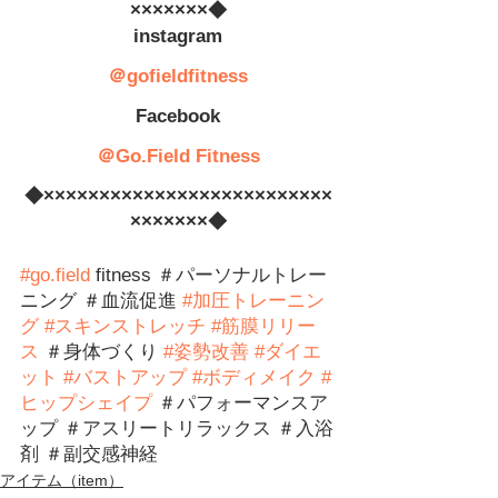
×××××××◆
　instagram　
＠gofieldfitness
　Facebook　
＠Go.Field Fitness
◆××××××××××××××××××××××××××
×××××××◆
#g
o.field
 fitness 
＃パーソナルトレー
ニング ＃血流促進 
#
加圧トレーニン
グ
#スキンストレッチ
#筋膜リリー
ス
 ＃身体づくり 
#姿勢改善
#ダイエ
ット
#バストアップ
#ボディメイク
#
ヒップシェイプ
 ＃パフォーマンスア
ップ ＃アスリートリラックス ＃入浴
剤 ＃副交感神経
アイテム（item）