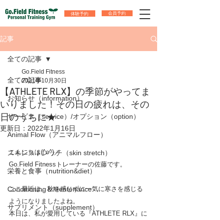
体験予約
会員予約
記事
全ての記事
Go.Field Fitness
全ての記事
2021年10月30日
【ATHLETE RLX】の季節がやってま
お知らせ（information）
いりました！その日の疲れは、その
日のうちに★
サービス（service）/オプション（option）
更新日：
2022年1月16日
Animal Flow（アニマルフロー）
こんにちは(^o^)／
スキンストレッチ（skin stretch）
Go.Field Fitnessトレーナーの佐藤です。
栄養と食事（nutrition&diet）
Conditioning＆Mentenance
ここ最近は、秋を感じずに一気に寒さを感じる
ようになりましたよね。
サプリメント（supplement）
本日は、私が愛用している『ATHLETE RLX』に