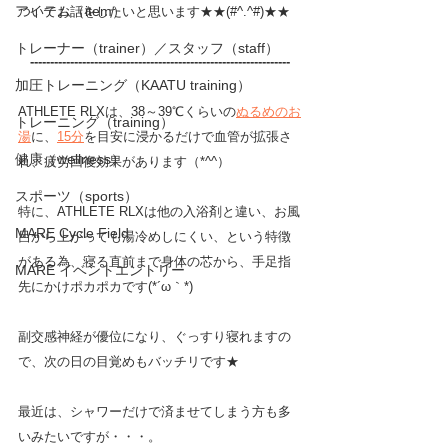
アイテム（item）
ついてお話をしたいと思います★★(#^.^#)★★
トレーナー（trainer）／スタッフ（staff）
-----------------------------------------------------------------
加圧トレーニング（KAATU training）
ATHLETE RLXは、38～39℃くらいの
ぬるめのお
トレーニング（training）
湯
に、
15分
を目安に浸かるだけで血管が拡張さ
健康（wellness）
れ、疲労回復効果があります（*^^）
スポーツ（sports）
特に、ATHLETE RLXは他の入浴剤と違い、お風
MARE Cycle Field
呂から上がっても湯冷めしにくい、という特徴
がある為、寝る直前まで身体の芯から、手足指
MARE イベントエントリー
先にかけポカポカです(*´ω｀*)
副交感神経が優位になり、ぐっすり寝れますの
で、次の日の目覚めもバッチリです★
最近は、シャワーだけで済ませてしまう方も多
いみたいですが・・・。