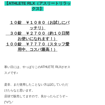
【ATHLETE RLX（アスリートリラッ
クス】
１０錠　￥１０８０（お試しにバ
ッチリ）
　３０錠　￥２７００（約１０日間
お使いになれます！）
１００錠　￥７７７０（スタッフ愛
用中、コスパ最高！）
寒い日には、やっぱりこのATHLETE RLXがオス
スメです♪
是非、まだ使用したことない方は試していただ
けたらなと思います。
店頭で販売してますので、良かったらどうぞ～
(^o^)／