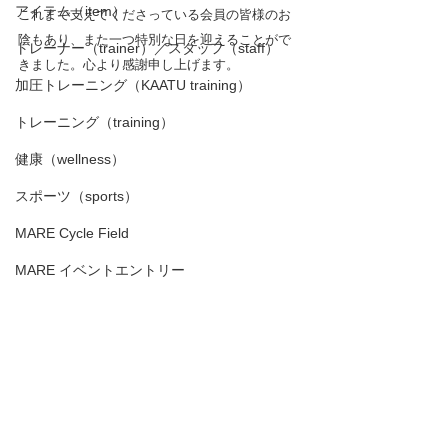
アイテム（item）
これまで支えてくださっている会員の皆様のお
陰もあり、また一つ特別な日を迎えることがで
トレーナー（trainer）／スタッフ（staff）
きました。心より感謝申し上げます。
加圧トレーニング（KAATU training）
トレーニング（training）
健康（wellness）
スポーツ（sports）
MARE Cycle Field
MARE イベントエントリー