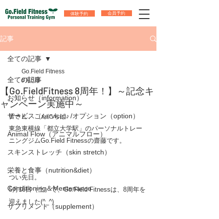
体験予約
会員予約
記事
全ての記事
Go.Field Fitness
全ての記事
6月5日
【Go.FieldFitness 8周年！】～記念キ
お知らせ（information）
ャンペーン実施中～
サービス（service）/オプション（option）
皆さん、こんにちは♪
東急東横線「都立大学駅」のパーソナルトレー
Animal Flow（アニマルフロー）
ニングジムGo.Field Fitnessの齋藤です。
スキンストレッチ（skin stretch）
栄養と食事（nutrition&diet）
つい先日。
Conditioning＆Mentenance
5月16日（土）で、Go.Field Fitnessは、8周年を
迎えました(^_^)
サプリメント（supplement）