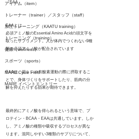
『EAA』
アイテム（item）
トレーナー（trainer）／スタッフ（staff）
EAAとは
加圧トレーニング（KAATU training）
必須アミノ酸のEssential Amino Acidの頭文字を
トレーニング（training）
取ったサプリメント。人が体内でつくれない9種
類の必須アミノ酸が配合されています
健康（wellness）
スポーツ（sports）
EAAは、筋トレや有酸素運動の際に摂取するこ
MARE Cycle Field
とで、身体づくりをサポートしたり、筋肉の分
MARE イベントエントリー
解を抑えたりする効果が期待できます。
最終的にアミノ酸を得られるという意味で、プ
ロテイン・BCAA・EAAは共通しています。しか
し、アミノ酸の種類や吸収するプロセスが異な
ります。混同しやすい3種類のサプリについて、