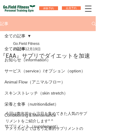
体験予約
会員予約
記事
全ての記事
Go.Field Fitness
全ての記事
2022年12月19日
『EAA』サプリでダイエットを加速
お知らせ（information）
サービス（service）/オプション（option）
Animal Flow（アニマルフロー）
スキンストレッチ（skin stretch）
栄養と食事（nutrition&diet）
今回は数年前から注目を集めてきた人気のサプ
Conditioning＆Mentenance
リメントをご紹介します^ ^
サプリメント（supplement）
アメリカなどではもう定番的サプリメントの