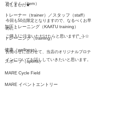
アイテム（item）
荷しました★　
トレーナー（trainer）／スタッフ（staff）
今回も50点限定となりますので、なるべくお早
加圧トレーニング（KAATU training）
めに～
ご購入/ご注文いただけたらと思います(^_-)-☆
トレーニング（training）
健康（wellness）
お知らせに合わせて、当店のオリジナルプロテ
インについてお話ししていきたいと思います。
スポーツ（sports）
MARE Cycle Field
MARE イベントエントリー