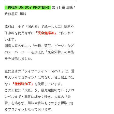
【PREMIUM SOY PROTEIN】
ほうじ茶 風味 /  
焙煎黒豆  風味
原料は、全て『国内産』で統一し人工甘味料や
保存料を使用せずに
『完全無添加』
で作られて
います。
国産大豆の他にも『米麴、菊芋、ビーツ』など
のスーパーフードを加えた『完全栄養』の商品
をを目指しました。
更に当店の『ソイプロテイン : Sprout 』は、通
常のソイプロテインとは異なり、抽出加工では
なく
『微粉砕加工』
を使用しています。
この工程は『大豆』を、最先端技術で15ミクロ
レベルまでと非常に細かく砕き、大豆の『栄
養』を逃さず、風味や旨味もそのまま摂取でき
るプロテインとなっております。