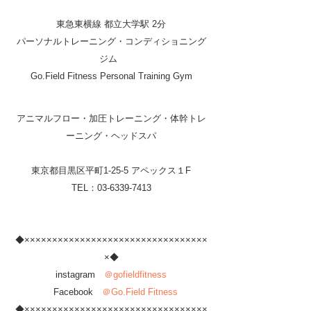
東急東横線 都立大学駅 2分
パーソナルトレーニング・コンディショニング
ジム  
Go.Field Fitness Personal Training Gym
アニマルフロー・加圧トレーニング・体幹トレ
ーニング・ヘッドスパ
東京都目黒区平町1-25-5 アペックス１F
TEL：03-6339-7413
◆×××××××××××××××××××××××××××××××××
×◆
instagram　
＠gofieldfitness
　Facebook　
＠Go.Field Fitness
◆×××××××××××××××××××××××××××××××××