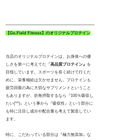
【Go.Field Fitness】のオリジナルプロテイン
当店のオリジナルプロテインは、お身体への優
しさを第一に考えてた『
高品質プロテイン』
を
目指しています。スポーツを長く続けて行くた
めに、栄養補給は欠かせません。プロテインも
疲労回復の為に大切なサプリメントということ
もありますが、折角摂取するなら『100％吸収し
たい(^^)』という事から『吸収性』という部分に
も特に注目し成分や配合量も考えて製造してい
ます。
特に、こだわっている部分は『極力無添加』な