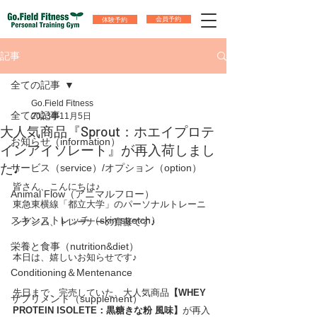
体験予約
会員予約
記事
全ての記事
Go.Field Fitness
全ての記事
2023年11月5日
大人気商品『Sprout：ホエイプロテ
お知らせ（information）
インアイソレート』が再入荷しまし
た♪
サービス（service）/オプション（option）
皆さん、こんにちは♪
Animal Flow（アニマルフロー）
東急東横線「都立大学」のパーソナルトレーニ
スキンストレッチ（skin stretch）
ングジム、トレーナーの齋藤です♪　
栄養と食事（nutrition&diet）
本日は、嬉しいお知らせです♪
Conditioning＆Mentenance
先日まで、完売していた、大人気商品
【WHEY 
サプリメント（supplement）
PROTEIN ISOLETE：黒糖きな粉 風味】
が再入