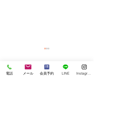
4件のコメント
電話
メール
会員予約
LINE
Instagram
【Go.FieldFitness 8周
【🌸春のW特典
コメントを追加…
年！】～記念キャンペー
ャンペーン！🌸
ン実施中～
最新順
robert50powell.9.5.8.4+abc123
6月25日