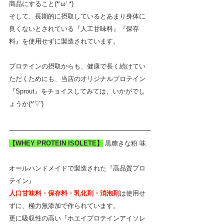
商品にすること(*‘ω‘ *)
そして、長期的に摂取しているとあまり身体に
良くないとされている『人工甘味料』『保存
料』を使用せずに製造されています。
プロテインの摂取からも、健康で長く続けてい
ただくためにも、当店のオリジナルプロテイン
『Sprout』をチョイスしてみては、いかがでし
ょうか(*'▽')
【WHEY PROTEIN ISOLETE】
黒糖きな粉 味
オールハンドメイドで製造された『高品質プロ
テイン』
人口甘味料・保存料・乳化剤・消泡剤
は使用せ
ずに、極力無添加で作られています。
更に吸収性の高い『ホエイプロテインアイソレ