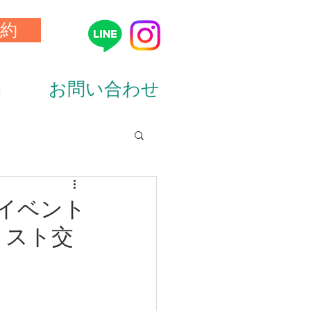
約
品
お問い合わせ
ion&diet）
豪華イベント
リスト交
ーニング（training）