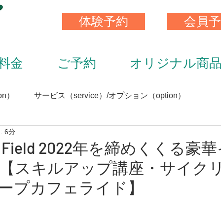
体験予約
会員予
料金
ご予約
オリジナル商
on）
サービス（service）/オプション（option）
 6分
）
スキンストレッチ（skin stretch）
栄養と食事（nutrit
cle Field 2022年を締めくくる
【スキルアップ講座・サイク
サプリメント（supplement）
アイテム（item）
ープカフェライド】
（staff）
加圧トレーニング（KAATU training）
トレ