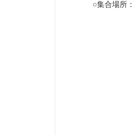
○
集合場所：