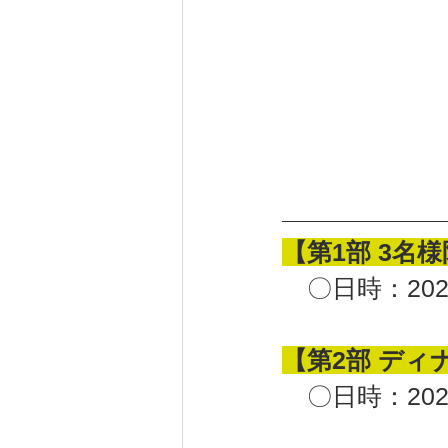
【第1部 3名
　〇日時：2022
【第2部 ディ
　〇日時：2022