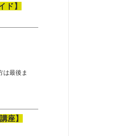
ライド】
方は最後ま
プ講座】