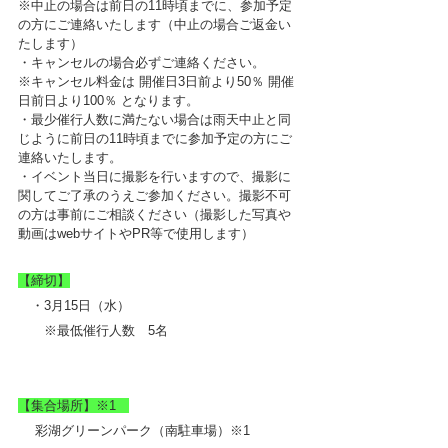
※中止の場合は前日の11時頃までに、参加予定
の方にご連絡いたします（中止の場合ご返金い
たします）
・キャンセルの場合必ずご連絡ください。
※キャンセル料金は 開催日3日前より50％ 開催
日前日より100％ となります。
・最少催行人数に満たない場合は雨天中止と同
じように前日の11時頃までに参加予定の方にご
連絡いたします。
・イベント当日に撮影を行いますので、撮影に
関してご了承のうえご参加ください。撮影不可
の方は事前にご相談ください（撮影した写真や
動画はwebサイトやPR等で使用します）
【締切】
　・3月15日（水）
　　※最低催行人数　5名
【集合場所】※1　
　 彩湖グリーンパーク（南駐車場）※1　