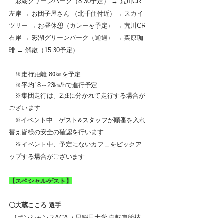
　彩湖グリーンパーク（8:30予定） → 荒川CR
左岸 → お団子屋さん （北千住付近）→ スカイ
ツリー → お昼休憩（カレーを予定） → 荒川CR
右岸 → 彩湖グリーンパーク（通過） → 栗原珈
琲 → 解散（15:30予定）
　※走行距離 80㎞を予定
　※平均18～23㎞/hで進行予定
　※集団走行は、2班に分かれて走行する場合が
ございます
   ※イベント中、ゲスト&スタッフが順番を入れ
替え皆様の安全の確認を行います
　※イベント中、予定にないカフェをピックア
ップする場合がございます
【スペシャルゲスト】
〇大蔵こころ 選手
 ［ボンシャンスACA  / 早稲田大学 自転車競技