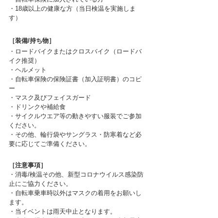
・18歳以上の健康な方（当日検温を実施しま
す）
［装備/持ち物］
・ロードバイクまたはクロスバイク（ロードバ
イク推奨）
・ヘルメット
・自転車保険の保険証書（加入証明書）のコピ
ー
・マスク及びフェイスガード
・ドリンクや補給食
・サイクルウエア等の動きやすい服装でご参加
ください。
・その他、輪行袋やサングラス・防寒着など必
要に応じてご準備ください。 
［注意事項］
・消毒/検温その他、新型コロナウイルス感染防
止にご協力ください。
・自転車乗車時以外はマスクの着用をお願いし
ます。
・当イベントは雨天中止となります。