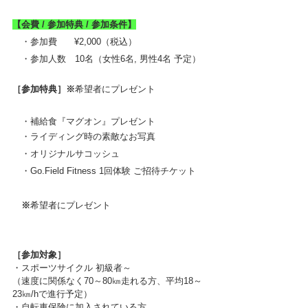
【会費 / 参加特典 / 参加条件】
　・参加費　   ¥2,000（税込）
　・参加人数　10名（女性6名, 男性4名 予定）
［参加特典］※
希望者にプレゼント
　・補給食『マグオン』プレゼント
　・ライディング時の素敵なお写真
　・オリジナルサコッシュ
　・Go.Field Fitness 1回体験 ご招待チケット
※
希望者にプレゼント
［参加対象］
・スポーツサイクル 初級者～
（速度に関係なく70～80㎞走れる方、平均18～
23㎞/hで進行予定）
・自転車保険に加入されている方