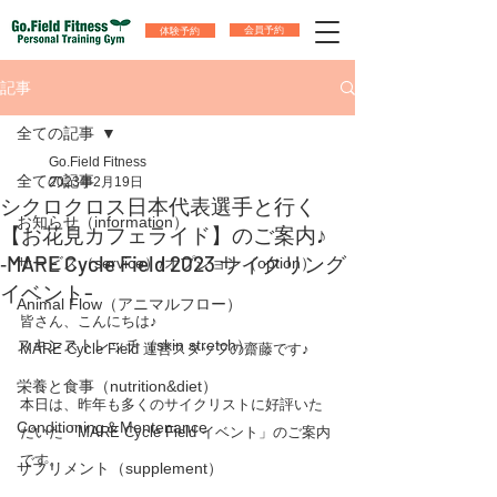
体験予約
会員予約
記事
全ての記事
Go.Field Fitness
全ての記事
2023年2月19日
シクロクロス日本代表選手と行く
お知らせ（information）
【お花見カフェライド】のご案内♪
‐MARE Cycle Field 2023 サイクリング
サービス（service）/オプション（option）
イベント-
Animal Flow（アニマルフロー）
皆さん、こんにちは♪
スキンストレッチ（skin stretch）
MARE Cycle Field 運営スタッフの齋藤です♪　
栄養と食事（nutrition&diet）
本日は、昨年も多くのサイクリストに好評いた
Conditioning＆Mentenance
だいた「MARE Cycle Field イベント」のご案内
です。
サプリメント（supplement）