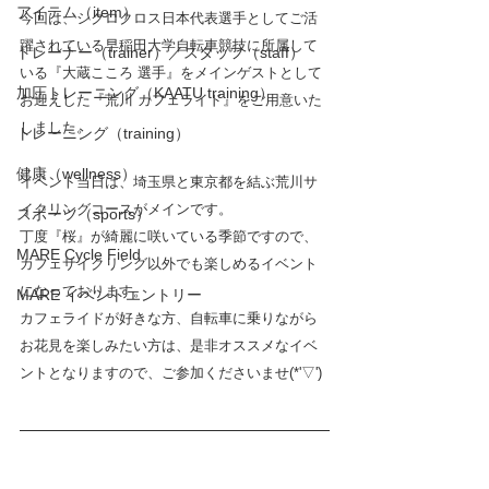
アイテム（item）
今回は、シクロクロス日本代表選手としてご活
躍されている早稲田大学自転車競技に所属して
トレーナー（trainer）／スタッフ（staff）
いる『大蔵こころ 選手』をメインゲストとして
加圧トレーニング（KAATU training）
お迎えした『荒川 カフェライド』をご用意いた
しました。
トレーニング（training）
健康（wellness）
イベント当日は、埼玉県と東京都を結ぶ荒川サ
イクリングコースがメインです。
スポーツ（sports）
丁度『桜』が綺麗に咲いている季節ですので、
MARE Cycle Field
カフェサイクリング以外でも楽しめるイベント
になっております。
MARE イベントエントリー
カフェライドが好きな方、自転車に乗りながら
お花見を楽しみたい方は、是非オススメなイベ
ントとなりますので、ご参加くださいませ(*'▽')