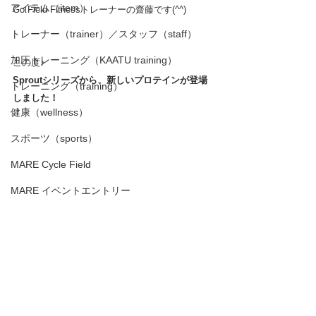
アイテム（item）
Go.Field Fitnessトレーナーの齋藤です(^^)
トレーナー（trainer）／スタッフ（staff）
加圧トレーニング（KAATU training）
この度♪
Sproutシリーズから、新しいプロテインが登場
トレーニング（training）
しました！
健康（wellness）
スポーツ（sports）
MARE Cycle Field
MARE イベントエントリー