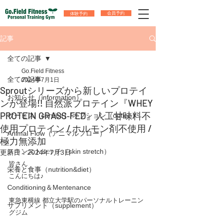
体験予約
会員予約
記事
全ての記事
Go.Field Fitness
全ての記事
2024年7月1日
Sproutシリーズから新しいプロテイ
お知らせ（information）
ンが登場!! 自然派プロテイン『WHEY
PROTEIN GRASS‐FED』人工甘味料不
サービス（service）/オプション（option）
使用プロテイン / ホルモン剤不使用 /
Animal Flow（アニマルフロー）
極力無添加
スキンストレッチ（skin stretch）
更新日：
2024年7月3日
皆さん
栄養と食事（nutrition&diet）
こんにちは♪
Conditioning＆Mentenance
東急東横線 都立大学駅のパーソナルトレーニン
サプリメント（supplement）
グジム