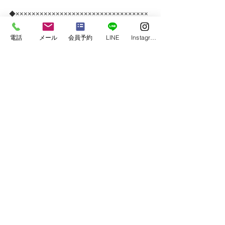
◆×××××××××××××××××××××××××××××××××
×◆
電話
メール
会員予約
LINE
Instagram
　instagram　
＠gofieldfitness
　Facebook　
＠Go.Field Fitness
◆×××××××××××××××××××××××××××××××××
×◆
お知らせ（information）
すべて表示
最新記事