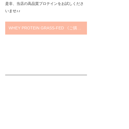
是非、当店の高品質プロテインをお試しくださ
いませ♪♪
WHEY PROTEIN GRASS‐FED 《ご購入はこちらから》