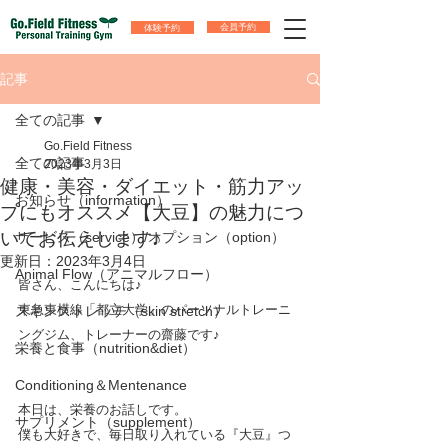
体験予約
会員予約
記事
全ての記事
Go.Field Fitness
全ての記事
2023年3月3日
健康・美容・ダイエット・筋力アッ
お知らせ（information）
プにもオススメ【大豆】の魅力につ
いてお伝えします♪
サービス（service）/オプション（option）
更新日：
2023年3月4日
Animal Flow（アニマルフロー）
皆さん、こんにちは♪
東急東横線「都立大学」のパーソナルトレーニ
スキンストレッチ（skin stretch）
ングジム、トレーナーの齋藤です♪　
栄養と食事（nutrition&diet）
Conditioning＆Mentenance
本日は、栄養のお話しです。
サプリメント（supplement）
僕も大好きで、毎日取り入れている『大豆』つ