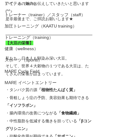
アイテム（item）
いて、その魅力お伝えしていきたいと思います
(^^♪
トレーナー（trainer）／スタッフ（staff）
是非最後まで、ご拝読お願いします★
加圧トレーニング（KAATU training）
トレーニング（training）
【大豆の栄養】
健康（wellness）
私たち、日本人も馴染み深い大豆。
スポーツ（sports）
そして、世界４大穀物の１つである大豆は、た
MARE Cycle Field
くさんの栄養が詰まっています。
MARE イベントエントリー
・タンパク質の源
「植物性たんぱく質」
・骨粗しょう症の予防、美容効果も期待できる
「イソフラボン」
・腸内環境の改善につながる
「食物繊維」
・中性脂肪を低減する働きを担っている
「βコン
グリシニン」
・抗酸化作用が期待できる
「サポニン」