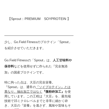
【Sprout：PREMIUM　SOYPROTEIN 】
少し、Go.Field Fitnessのプロテイン「Sprout」
を紹介させていただきます。
⁡Go.Field Fitnessの「Sprout」は、
人工甘味料や
保存料
などを使用せずに作られた『完全無添
加』の国産プロテインです。
特に拘った点は、大豆の完全栄養。
『Sprout』は、通常の
『ソイプロテイン』とは
異なり、抽出加工ではなく
『微粉砕加工』
を使
用しています。この工程は『大豆』を、最先端
技術で15ミクロレベルまでと非常に細かく砕
き、大豆の『栄養』を逃さず、風味や旨味もそ