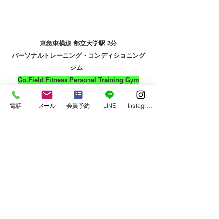
東急東横線 都立大学駅 2分
パーソナルトレーニング・コンディショニング
ジム 
Go.Field Fitness Personal Training Gym
電話
メール
会員予約
LINE
Instagram
アニマルフロー・加圧トレーニング・体幹トレ
ーニング・ヘッドスパ
東京都目黒区平町1-25-5 アペッ
クス１F
TEL：03-6339-7413
◆×××××××××××××××××××××××××××××××××