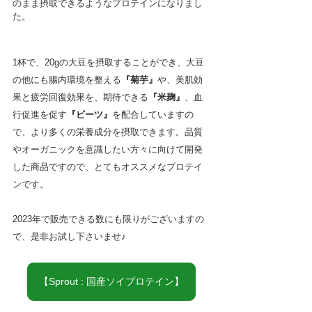
のまま摂取できるようなプロテインになりまし
た。
1杯で、20gの大豆を摂取することができ、大豆
の他にも腸内環境を整える
『菊芋』
や、美肌効
果と疲労回復効果を、期待できる
『米麹』
、血
行促進を促す
『ビーツ』
を配合していますの
で、より多くの栄養成分を摂取できます。品質
やオーガニックを意識したい方々に向けて開発
した商品ですので、とてもオススメなプロテイ
ンです。
2023年で販売できる数にも限りがございますの
で、是非お試し下さいませ♪
【Sprout : 国産ソイプロテイン】