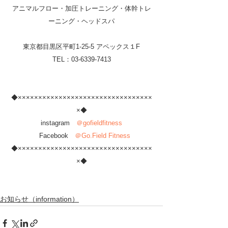
アニマルフロー・加圧トレーニング・体幹トレ
ーニング・ヘッドスパ
東京都目黒区平町1-25-5 アペックス１F
TEL：03-6339-7413
◆×××××××××××××××××××××××××××××××××
×◆
instagram　
＠gofieldfitness
　Facebook　
＠Go.Field Fitness
◆×××××××××××××××××××××××××××××××××
×◆
お知らせ（information）