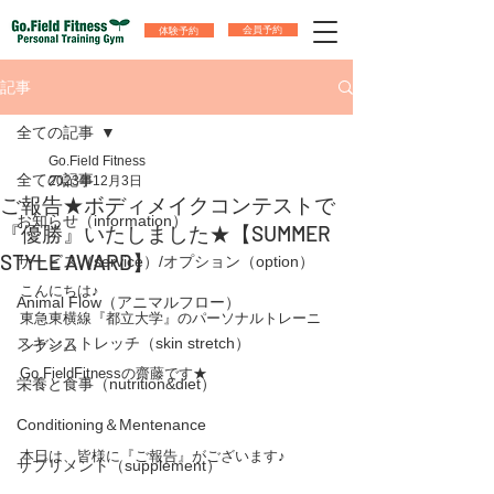
体験予約
会員予約
記事
全ての記事
Go.Field Fitness
全ての記事
2023年12月3日
ご報告★ボディメイクコンテストで
お知らせ（information）
『優勝』いたしました★【SUMMER
STYLE AWARD】
サービス（service）/オプション（option）
こんにちは♪
Animal Flow（アニマルフロー）
東急東横線『都立大学』のパーソナルトレーニ
スキンストレッチ（skin stretch）
ングジム
Go.FieldFitnessの齋藤です★
栄養と食事（nutrition&diet）
Conditioning＆Mentenance
本日は、皆様に『ご報告』がございます♪
サプリメント（supplement）