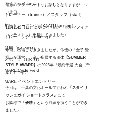
アイテム（item）
齋藤のプライベートなお話しとなりますが、つ
い先日。
トレーナー（trainer）／スタッフ（staff）
加圧トレーニング（KAATU training）
11月26日（日）に夏に引き続き『ボディメイク
コンテスト』に出場してきました♪
トレーニング（training）
健康（wellness）
今回、出場してききましたが、俳優の「金子 賢 
様」が運営し、私が所属する団体
【SUMMER 
スポーツ（sports）
STYLE AWARD】
の2023年『最終予選 大会（千
MARE Cycle Field
葉）』です。
MARE イベントエントリー
今回は、千葉の文化ホールで行われ
『スタイリ
ッシュガイ ショートクラス』
にて
お陰様で
『優勝』
という成績を頂くことができ
ました♪