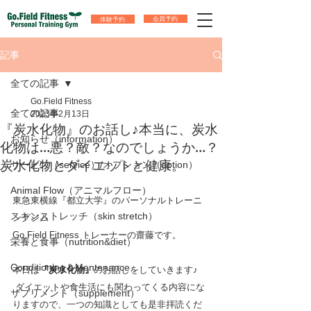
体験予約
会員予約
記事
全ての記事
Go.Field Fitness
全ての記事
2023年2月13日
『炭水化物』のお話し♪本当に、炭水
お知らせ（information）
化物は…悪？敵？なのでしょうか…？
炭水化物とダイエットと健康。
サービス（service）/オプション（option）
Animal Flow（アニマルフロー）
東急東横線『都立大学』のパーソナルトレーニ
スキンストレッチ（skin stretch）
ングジム 
Go.Field Fitness トレーナーの齋藤です。
栄養と食事（nutrition&diet）
Conditioning＆Mentenance
本日は
『炭水化物』
のお話しをしていきます♪　
 ダイエットや食生活にも関わってくる内容にな
サプリメント（supplement）
りますので、一つの知識としても是非拝読くだ