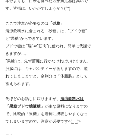
本分よりも、白米を食べた方が満足感は高いで
す。皆様は、いかがでしょうか？(^^)
ここで注意が必要なのは
「砂糖」 
清涼飲料水に含まれる「砂糖」は、″ブドウ糖″
と″果糖″からできています。
ブドウ糖は ″脳″や″筋肉″に使われ、簡単に代謝で
きますが…。
″果糖″は、先ず肝臓に行かなければいけません。
肝臓には、キャパシティーがありますので、溢
れてしましますと、余剰分は「体脂肪」として
蓄えられます。
先ほどのお話しに戻りますが、
清涼飲料水は
「果糖ブドウ糖液糖」
が主な原料になりますの
で、比較的「果糖」を過剰に摂取しやすくなっ
てしまいますので、注意が必要です<(_ _)>