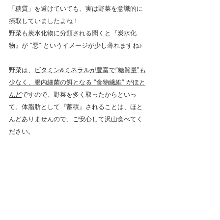
「糖質」を避けていても、実は野菜を意識的に
摂取していましたよね！
野菜も炭水化物に分類される聞くと『炭水化
物』が ″悪″ というイメージが少し薄れますね♪
野菜は、
ビタミン&ミネラルが豊富で″糖質量″も
少なく、腸内細菌の餌となる ″食物繊維″ がほと
んど
ですので、野菜を多く取ったからといっ
て、体脂肪として『蓄積』されることは、ほと
んどありませんので、ご安心して沢山食べてく
ださい。