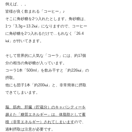
例えば、、。
皆様が良く飲まれる「コーヒー」♪
そこに角砂糖を2つ入れたとします。角砂糖は、
1つ「3,3g＝13.2㎉」になりますので、コーヒー
に角砂糖を2つ入れるだけで…もれなく「26.4
㎉」が付いてきます。
そして世界的に人気な「コーラ」には、約17個
分の相当の角砂糖が入っています。
コーラ1本「500ml」を飲み干すと「約226㎉」の
摂取。
他にも団子1本「約200㎉」と、非常簡単に摂取
できてしまいます。
脳、筋肉、肝臓（貯蔵分）のキャパシティーを
越えた「糖質エネルギー」は、体脂肪として蓄
積（非常エネルギー）されてしまいます
ので、
過剰摂取は注意が必要です。