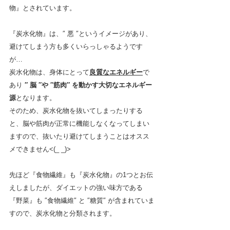
物』とされています。
『炭水化物』は、″ 悪 ″というイメージがあり、
避けてしまう方も多くいらっしゃるようです
が…
炭水化物は、身体にとって
良質なエネルギー
で
あり 
″ 脳 ″や ″筋肉″ を動かす大切なエネルギー
源
となります。
そのため、炭水化物を抜いてしまったりする
と、脳や筋肉が正常に機能しなくなってしまい
ますので、抜いたり避けてしまうことはオスス
メできません<(_ _)>
先ほど『食物繊維』も『炭水化物』の1つとお伝
えしましたが、ダイエットの強い味方である
『野菜』も ″食物繊維″ と ″糖質″ が含まれていま
すので、炭水化物と分類されます。