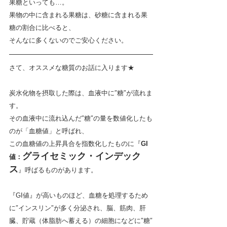
果糖といっても…。
果物の中に含まれる果糖は、砂糖に含まれる果
糖の割合に比べると、
そんなに多くないのでご安心ください。
さて、オススメな糖質のお話に入ります★　
炭水化物を摂取した際は、血液中に″糖″が流れま
す。
その血液中に流れ込んだ″糖″の量を数値化したも
のが「血糖値」と呼ばれ、
この血糖値の上昇具合を指数化したものに『
GI
グライセミック・インデック
値：
ス
』呼ばるものがあります。
『GI値』が高いものほど、血糖を処理するため
に″インスリン″が多く分泌され、脳、筋肉、肝
臓、貯蔵（体脂肪へ蓄える）の細胞になどに″糖″