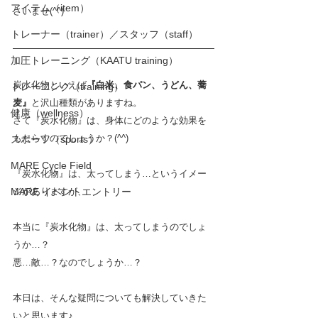
アイテム（item）
さいませ(^^)　
トレーナー（trainer）／スタッフ（staff）
加圧トレーニング（KAATU training）
炭水化物といえば
『白米、食パン、うどん、蕎
トレーニング（training）
麦』
と沢山種類がありますね。
健康（wellness）
さて『炭水化物』は、身体にどのような効果を
もたらすのでしょうか？(^^)
スポーツ（sports）
MARE Cycle Field
『炭水化物』は、太ってしまう…というイメー
MARE イベントエントリー
ジがありますが、
本当に『炭水化物』は、太ってしまうのでしょ
うか…？
悪…敵…？なのでしょうか…？
本日は、そんな疑問についても解決していきた
いと思います♪