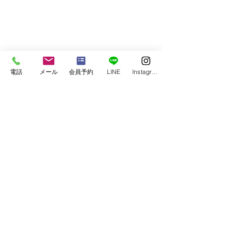
ダイエット中の齋藤食
電話
メール
会員予約
LINE
Instagram
本日のお話しは、情報量が多い内容となりまし
たが、ダイエットにも健康にも有効的ですの
で、是非、参考にしてみてください。
お食事や栄養などの相談があれば、パーソナル
トレーニングの際にもご質問承りますので、是
非お気軽にご相談ください(^^