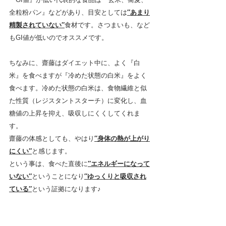
全粒粉パン』などがあり、目安としては
″あまり
精製されていない″
食材です。さつまいも、など
もGI値が低いのでオススメです。
ちなみに、齋藤はダイエット中に、よく『白
米』を食べますが『冷めた状態の白米』をよく
食べます。冷めた状態の白米は、食物繊維と似
た性質（レジスタントスターチ）に変化し、血
糖値の上昇を抑え、吸収しにくくしてくれま
す。
齋藤の体感としても、やはり
″身体の熱が上がり
にくい″
と感じます。
という事は、食べた直後に
″エネルギーになって
いない″
ということになり
″ゆっくりと吸収され
ている″
という証拠になります♪　