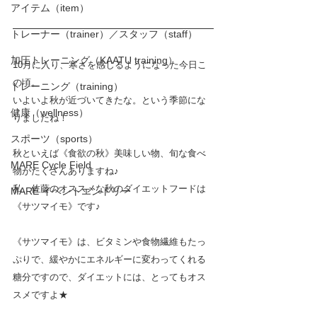
アイテム（item）
トレーナー（trainer）／スタッフ（staff）
加圧トレーニング（KAATU training）
10月に入り、寒さを感じるようになった今日こ
の頃。
トレーニング（training）
いよいよ秋が近づいてきたな。という季節にな
健康（wellness）
りましたね！
スポーツ（sports）
秋といえば《食欲の秋》美味しい物、旬な食べ
MARE Cycle Field
物がたくさんありますね♪　
私、佐藤のオススメな秋のダイエットフードは
MARE イベントエントリー
《サツマイモ》です♪
《サツマイモ》は、ビタミンや食物繊維もたっ
ぷりで、緩やかにエネルギーに変わってくれる
糖分ですので、ダイエットには、とってもオス
スメですよ★