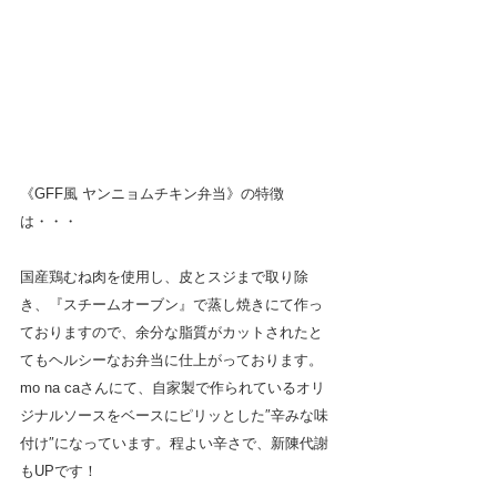
《GFF風 ヤンニョムチキン弁当》の特徴
は・・・
国産鶏むね肉を使用し、皮とスジまで取り除
き、『スチームオーブン』で蒸し焼きにて作っ
ておりますので、余分な脂質がカットされたと
てもヘルシーなお弁当に仕上がっております。
mo na caさんにて、自家製で作られているオリ
ジナルソースをベースにピリッとした″辛みな味
付け″になっています。程よい辛さで、新陳代謝
もUPです！