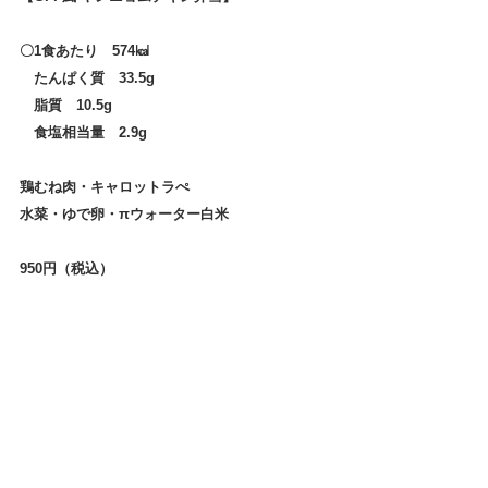
〇1食あたり　574㎉
　たんぱく質　33.5g
　脂質　10.5g
　食塩相当量　2.9g
鶏むね肉・キャロットラぺ
水菜・ゆで卵・πウォーター白米
950円（税込）