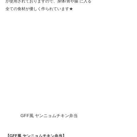
が使用されておりますので、身体/胃や腸 に入る
全ての食材が優しく作られています★
GFF風 ヤンニョムチキン弁当
【GFF風 ヤンニョムチキン弁当】　