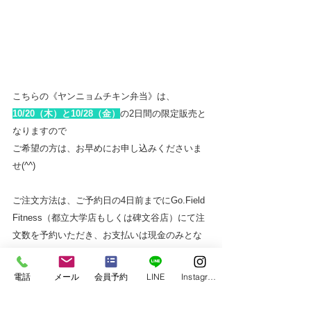
こちらの《ヤンニョムチキン弁当》は、
10/20（木）と10/28（金）
の2日間の限定販売と
なりますので
ご希望の方は、お早めにお申し込みくださいま
せ(^^)
ご注文方法は、ご予約日の4日前までにGo.Field 
Fitness（都立大学店もしくは碑文谷店）にて注
文数を予約いただき、お支払いは現金のみとな
っております。
電話
メール
会員予約
LINE
Instagram
最後になりますが『mo na ca』×『Go.Field 
Fitness』のコラボ弁当が食べられるのは、この2