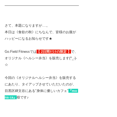
さて、本題になりますが....。
本日は《食欲の秋》にちなんで、皆様のお腹が
ハッピーになるお知らせです★
Go.Field Fitnessでは
【 2日間だけの限定 】
で、
オリジナル《ヘルシー弁当》を販売します(^_-)-
☆
今回の《オリジナルヘルシー弁当》を販売する
にあたり、タイアップさせていただいたのが、
目黒区碑文谷にある″身体に優しいカフェ″
『mo 
na ca』
様です♪　