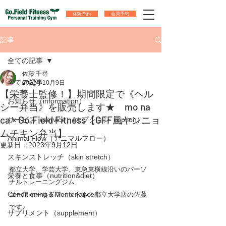
体験予約
会員予約
記事
全ての記事
佐藤 千尋
全ての記事
2022年10月9日
【栄養士監修！】期間限定で《ヘル
お知らせ（information）
シー弁当》を販売します★ mo na
ca × Go.Field Fitness【GFF風ヤンニョ
サービス（service）/オプション（option）
ムチキン弁当】
Animal Flow（アニマルフロー）
更新日：
2023年9月12日
スキンストレッチ（skin stretch）
都立大学、学芸大学、東急東横線沿いのパーソ
栄養と食事（nutrition&diet）
ナルトレーニングジム
Conditioning＆Mentenance
ゴーフィールドフィットネス都立大学店の佐藤
です♪
サプリメント（supplement）