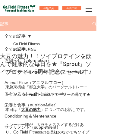
体験予約
会員予約
記事
全ての記事
Go.Field Fitness
全ての記事
2023年5月5日
大豆の魅力！！ソイプロテインを飲
お知らせ（information）
んで健康的な毎日を★『Sprout』ソ
イプロテイン5周年記念にセール中♪
サービス（service）/オプション（option）
Animal Flow（アニマルフロー）
東急東横線『都立大学』のパーソナルトレーニ
スキンストレッチ（skin stretch）
ングジム Go.Field Fitnessトレーナーの澤です★
栄養と食事（nutrition&diet）
本日は「
大豆の魅力
」についてのお話しです。
Conditioning＆Mentenance
トレーナー陣が、大豆をオススメするだけあ
サプリメント（supplement）
り、Go.Field Fitnessの会員様のなかでもソイプ