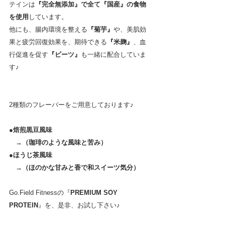
テインは
『完全無添加』で全て『国産』の食物
を使用
しています。
他にも、腸内環境を整える
『菊芋』
や、美肌効
果と疲労回復効果を、期待できる
『米麹』
、血
行促進を促す
『ビーツ』
も一緒に配合していま
す♪
2種類のフレーバーをご用意しております♪　
●焙煎黒豆風味
　→（珈琲のような風味と苦み）　
●ほうじ茶風味
　→（ほのかな甘みと香で和スイーツ気分）　
Go.Field Fitnessの『
PREMIUM SOY 
PROTEIN
』を、是非、お試し下さい♪　