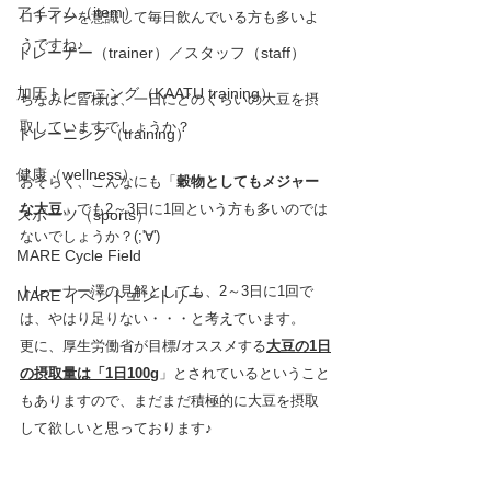
アイテム（item）
ロテインを意識して毎日飲んでいる方も多いよ
うですね♪
トレーナー（trainer）／スタッフ（staff）
加圧トレーニング（KAATU training）
ちなみに皆様は、一日にどのくらいの大豆を摂
取していますでしょうか？
トレーニング（training）
健康（wellness）
おそらく、こんなにも「
穀物としてもメジャー
な大豆
」でも2～3日に1回という方も多いのでは
スポーツ（sports）
ないでしょうか？(;'∀')
MARE Cycle Field
トレーナー澤の見解としても、2～3日に1回で
MARE イベントエントリー
は、やはり足りない・・・と考えています。　
更に、厚生労働省が目標/オススメする
大豆の1日
の摂取量は「1日100g
」とされているということ
もありますので、まだまだ積極的に大豆を摂取
して欲しいと思っております♪