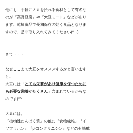
他にも、手軽に大豆を摂れる食材として有名な
のが『高野豆腐』や『大豆ミート』などがあり
ます。乾燥食品で長期保存の効く食品となりま
すので、是非取り入れてみてください(^_-)　
さて・・・
なぜここまで大豆をオススメするかと言います
と。
大豆には「
とても栄養があり健康を保つために
も必要な栄養がたくさん
」含まれているからな
のです(^^　
大豆には。
『植物性たんぱく質』の他に『食物繊維』『イ
ソフラボン』『β-コングリニシン』などの有効成