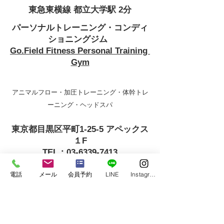
東急東横線 都立大学駅 2分
パーソナルトレーニング・コンディ
ショニングジム 
Go.Field Fitness Personal Training 
Gym
アニマルフロー・加圧トレーニング・体幹トレ
ーニング・ヘッドスパ
東京都目黒区平町1-25-5 アペックス
１F
TEL：03-6339-7413
電話
メール
会員予約
LINE
Instagram
◆××××××××××××××××××××××××××
××××××××◆
instagram　
＠gofieldfitness