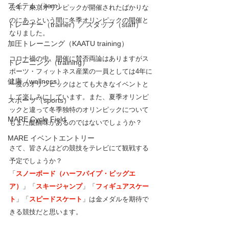
アイテム（item）
去年、東京オリンピックが開催されたばかりな
のにあっという間に冬季オリンピックの開催と
トレーナー（trainer）／スタッフ（staff）
なりました。
加圧トレーニング（KAATU training）
コロナ禍の中、開催に賛否両論はありますがス
トレーニング（training）
ポーツ・フィットネス産業の一員としては4年に
健康（wellness）
一度のオリンピックはとても大きなイベントと
して楽しみにしています。また、夏季オリンピ
スポーツ（sports）
ックと違って冬季独特のオリンピックについて
MARE Cycle Field
もまた醍醐味があるのではないでしょうか？
MARE イベントエントリー
さて、皆さんはどの競技をテレビにて観戦する
予定でしょうか？
「
スノーボード（ハーフパイプ・ビッグエ
ア）
」「
スキージャンプ
」「
フィギュアスケー
ト
」「
スピードスケート
」は金メダルを期待で
きる競技だと思います。