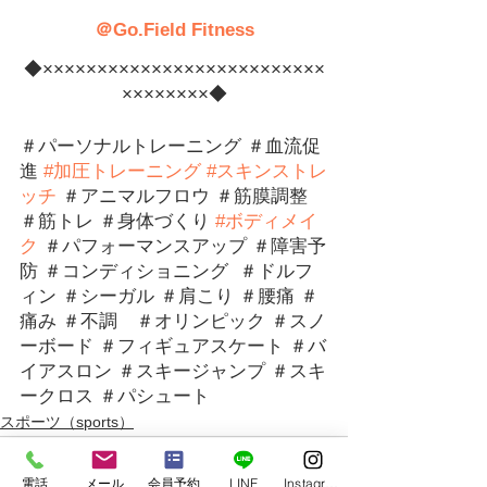
＠Go.Field Fitness
◆××××××××××××××××××××××××××
××××××××◆
＃パーソナルトレーニング ＃血流促
進 
#
加圧トレーニング
#スキンストレ
ッチ
 ＃アニマルフロウ ＃筋膜調整 
＃筋トレ ＃身体づくり 
#ボディメイ
ク
 ＃パフォーマンスアップ 
＃障害予
防 ＃コンディショニング  ＃ドルフ
ィン ＃シーガル ＃肩こり ＃腰痛 ＃
痛み ＃不調　＃オリンピック ＃スノ
ーボード ＃フィギュアスケート ＃バ
イアスロン ＃スキージャンプ ＃スキ
ークロス ＃パシュート
スポーツ（sports）
電話
メール
会員予約
LINE
Instagram