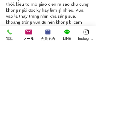
thôi, kiểu tò mò giao diện ra sao chứ cũng 
không ngồi đọc kỹ hay làm gì nhiều. Vừa 
vào là thấy trang nhìn khá sáng sủa, 
khoảng trống vừa đủ nên không bị cảm 
giác chật chội. Mình để ý mấy phần nội 
dung được chia thành từng khối riêng, kéo 
電話
メール
会員予約
LINE
Instagram
xuống cái là biết đang ở đoạn nào, không 
bị dính một cục chữ…
もっと見る
いいね！
返信
uyenghomsoet.h.uy.e.n+abc123
7月07日
rr 88
 mình cũng thấy người ta nhắc nhiều 
quá nên bấm vào xem thử cho biết, chủ 
yếu coi giao diện có dễ nhìn không. Vừa 
vào cái là thấy họ chia nội dung thành 
từng khối riêng nên mắt mình bắt nhịp khá 
nhanh, lướt xuống không bị kiểu “một 