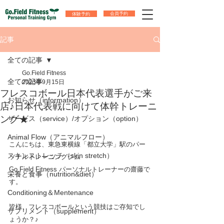
体験予約
会員予約
記事
全ての記事
Go.Field Fitness
全ての記事
2023年9月15日
フレスコボール日本代表選手がご来
お知らせ（information）
店♪日本代表戦に向けて体幹トレーニ
ング★
サービス（service）/オプション（option）
Animal Flow（アニマルフロー）
こんにちは、東急東横線「都立大学」駅のパー
スキンストレッチ（skin stretch）
ソナルトレーニングジム
Go.Field Fitness パーソナルトレーナーの齋藤で
栄養と食事（nutrition&diet）
す。
Conditioning＆Mentenance
皆様、フレスコボールという競技はご存知でし
サプリメント（supplement）
ょうか？♪