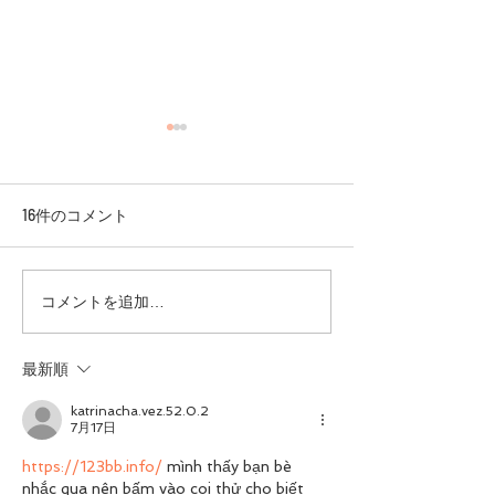
16件のコメント
ダイエット・ボディメイ
ボディメイクで
コメントを追加…
クを成功させる為
るカットを出す
に 必要な『トレ
関節運動』が最
最新順
ーニング原理・原則』
katrinacha.vez.52.0.2
7月17日
https://123bb.info/
 mình thấy bạn bè 
nhắc qua nên bấm vào coi thử cho biết 