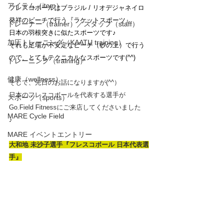
アイテム（item）
フレスコボールはブラジル / リオデジャネイロ
発祥のビーチで行う『ラケットスポーツ』
トレーナー（trainer）／スタッフ（staff）
日本の羽根突きに似たスポーツです♪
加圧トレーニング（KAATU training）
それも足場が不安定なビーチ（砂の上）で行う
ので、とてもテクニカルなスポーツです(^^)
トレーニング（training）
健康（wellness）
そして、先日のお話になりますが(^^）
日本のフレスコボールを代表する選手が
スポーツ（sports）
Go.Field Fitnessにご来店してくださいました
MARE Cycle Field
♪　
MARE イベントエントリー
大和地 未沙子選手『フレスコボール 日本代表選
手』