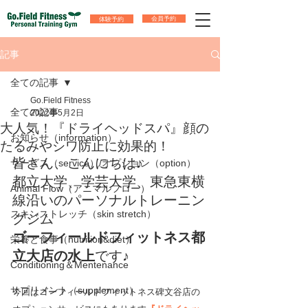
体験予約
会員予約
記事
全ての記事
Go.Field Fitness
全ての記事
2022年5月2日
大人気！『ドライヘッドスパ』顔の
お知らせ（information）
たるみやシワ防止に効果的！
皆さん、こんにちは♪
サービス（service）/オプション（option）
都立大学、学芸大学、東急東横
Animal Flow（アニマルフロー）
線沿いのパーソナルトレーニン
スキンストレッチ（skin stretch）
グジム
ゴーフィールドフィットネス都
栄養と食事（nutrition&diet）
立大店の水上
です♪
Conditioning＆Mentenance
サプリメント（supplement）
今回はゴーフィールドフィットネス碑文谷店の