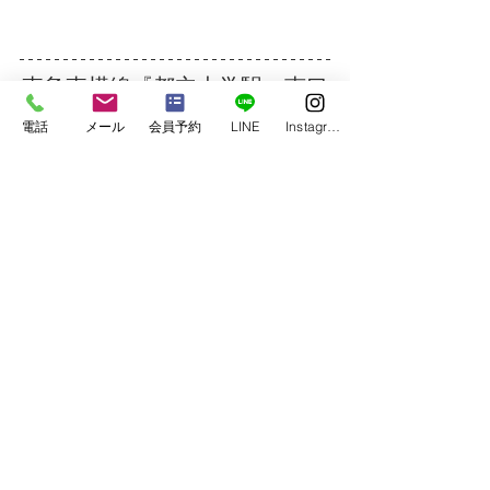
東急東横線『都立大学駅』南口
より徒歩2分‼
電話
メール
会員予約
LINE
Instagram
東京都目黒区平町1-25-5 アペッ
クス１F
TEL：03-6339-7413
日本発！スキンストレッチ公式
採用
パーソナルトレーニング・コン
ディショニングジム  
Go.Field Fitness Personal 
Training Gym
加圧トレーニング・筋膜リリー
ス・スキンストレッチ・ボディ