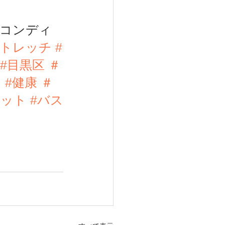
＃コンディ
ストレッチ
#
#目黒区
 ＃
ク
#健康
 ＃
エット
#バス