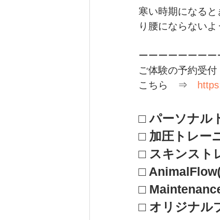
寒い時期になると
り腰にならないよ
ーーーーーーーー
ご体験の予約受付
こちら　⇒　
https
□ パーソナ
□ 加圧トレー
□ スキンス
□ AnimalF
□ 
Mainten
□ 
オリジナルプ