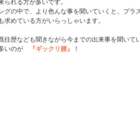
来られる方が多いです。
ングの中で、より色んな事を聞いていくと、プラ
も求めている方がいらっしゃいます。
sports）
MARE Cycle Field
MARE イベントエン
既往歴なども聞きながら今までの出来事を聞いて
多いのが　
『ギックリ腰』
！