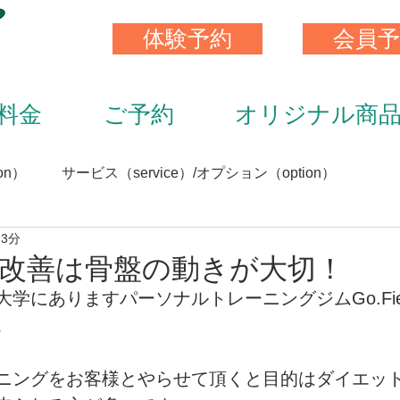
体験予約
会員予
料金
ご予約
オリジナル商
on）
サービス（service）/オプション（option）
 3分
）
スキンストレッチ（skin stretch）
栄養と食事（nutrit
改善は骨盤の動きが大切！
にありますパーソナルトレーニングジムGo.FieldF
サプリメント（supplement）
アイテム（item）
。
ニングをお客様とやらせて頂くと目的はダイエッ
（staff）
加圧トレーニング（KAATU training）
トレ