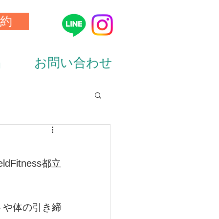
約
品
お問い合わせ
ion&diet）
itness都立
トや体の引き締
ーニング（training）