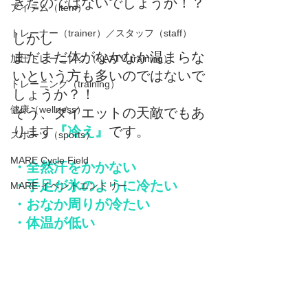
きたのではないでしょうか！？
アイテム（item）
トレーナー（trainer）／スタッフ（staff）
しかし
まだまだ体がなかなか温まらな
加圧トレーニング（KAATU training）
いという方も多いのではないで
トレーニング（training）
しょうか？！
健康（wellness）
そう、ダイエットの天敵でもあ
ります
『冷え』
です。
スポーツ（sports）
MARE Cycle Field
・全然汗をかかない
・手足が氷のように冷たい
MARE イベントエントリー
・おなか周りが冷たい
・体温が低い