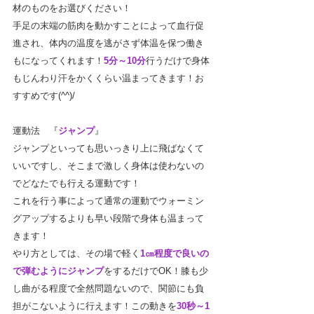
材のものをお選びください！
手足の末端の筋肉を動かすことによって血行促
進され、体内の温度を逃がさず体温を保つ働き
もになってくれます！
5分～10分
行うだけで身体
もじんわり汗をかくくらい温まってきます！お
すすめです(^^)/
運動法　『
ジャンプ
』
ジャンプといっても思いっきり上に飛ばなくて
いいですし、そこまで激しく身体は使わないの
でどなたでも行える運動です！
これを行う事によって通常の運動でウォーミン
グアップするよりも早い段階で身体も温まって
きます！
やり方としては、その場で軽く
1㎝程度で良いの
で弾むようにジャンプ
をするだけでOK！膝も少
し曲がる程度で全然問題ないので、関節にも負
担がこないように行えます！この動きを
30秒～1