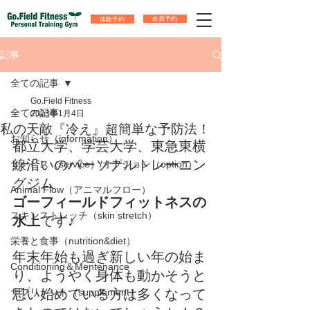
体験予約
会員予約
記事
全ての記事
Go.Field Fitness
全ての記事
2023年1月4日
私の天敵『冷え』超簡単な予防法！
お知らせ（information）
都立大学、学芸大学、東急東横
線沿いのパーソナルトレーニン
サービス（service）/オプション（option）
グジム
Animal Flow（アニマルフロー）
ゴーフィールドフィットネスの
スキンストレッチ（skin stretch）
水上
です♪
栄養と食事（nutrition&diet）
年末年始も過ぎ新しい年の始ま
Conditioning＆Mentenance
り、ようやく身体も動かそうと
サプリメント（supplement）
思い始めている方は多くなって