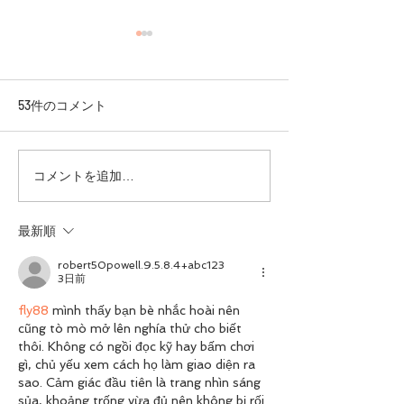
53件のコメント
続けやすいダイエット！
【ご報告】ボデ
コメントを追加…
『フレキシタリアン ダイ
コンテスト『J‐Cl
エット』
にて優勝いたし
最新順
robert50powell.9.5.8.4+abc123
3日前
fly88
 mình thấy bạn bè nhắc hoài nên 
cũng tò mò mở lên nghía thử cho biết 
thôi. Không có ngồi đọc kỹ hay bấm chơi 
gì, chủ yếu xem cách họ làm giao diện ra 
sao. Cảm giác đầu tiên là trang nhìn sáng 
sủa, khoảng trống vừa đủ nên không bị rối 