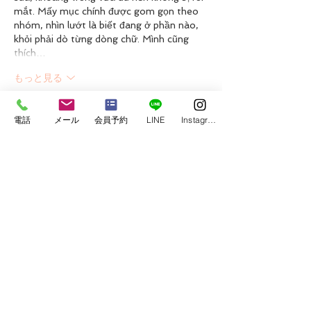
mắt. Mấy mục chính được gom gọn theo 
nhóm, nhìn lướt là biết đang ở phần nào, 
khỏi phải dò từng dòng chữ. Mình cũng 
thích…
もっと見る
いいね！
返信
電話
メール
会員予約
LINE
Instagram
bentiecesav.a.ge54.62
3日前
https://789b.mobi/
 mình cũng chỉ ghé 
thử vì thấy mọi người nhắc hoài, kiểu tò 
mò xem giao diện ra sao chứ không có 
ngồi tìm hiểu sâu. Vào cái là thấy trang 
làm khá dễ nhìn, khoảng trắng vừa đủ nên 
không bị ngộp mắt. Mình để ý họ chia nội 
dung thành từng khối rõ ràng, kéo xuống 
là biết mình đang ở đoạn nào luôn, không 
phải đoán. Với lại phần thông tin trình bày 
theo kiểu cột/bảng…