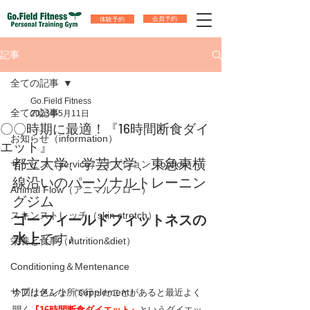
体験予約
会員予約
記事
全ての記事
Go.Field Fitness
全ての記事
2023年5月11日
〇〇時期に最適！『16時間断食ダイ
お知らせ（information）
エット』
都立大学、学芸大学、東急東横
サービス（service）/オプション（option）
線沿いのパーソナルトレーニン
Animal Flow（アニマルフロー）
グジム
スキンストレッチ（skin stretch）
ゴーフィールドフィットネスの
水上
です♪
栄養と食事（nutrition&diet）
Conditioning＆Mentenance
サプリメント（supplement）
今回は色んな所で行ったことがあると最近よく
聞く
『16時間断食ダイエット』
というダイエッ