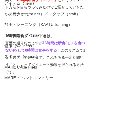
アイテム（item）
ト方法を自らやってみたのでご紹介していきた
トレーナー（trainer）／スタッフ（staff）
いと思います。
加圧トレーニング（KAATU training）
トレーニング（training）
16時間断食ダイエットとは
、、
言葉の通りなのですが
16時間は断食(モノを食べ
健康（wellness）
ない)をして8時間は食事をする！
このリズムで1
スポーツ（sports）
日を過ごしていきます。これをある一定期間行
うことによってダイエット効果を得られる方法
MARE Cycle Field
です。
MARE イベントエントリー