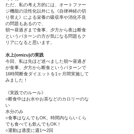
ただ、私の考え方的には、オートファー
ジ機能の活性化以外にも《自律神経の切
り替え》による栄養の吸収率や消化不良
の問題もあるので、
朝〜昼過ぎまで食事、夕方から夜は断食
というパターンの方が気になる問題もク
リアになると思います。
水上(omizu)の実践
今回、私は先ほど述べました朝〜昼過ぎ
が食事、夕方から断食というパターンで
16時間断食ダイエットを1ヶ月間実施して
みました！
《実践でのルール》
○断食中はお水やお茶などのカロリーのな
い
水分のみ
○食事はなんでもOK。時間内ならいくら
でも食べても飲んでもOK！
○運動は適度に週1〜2回