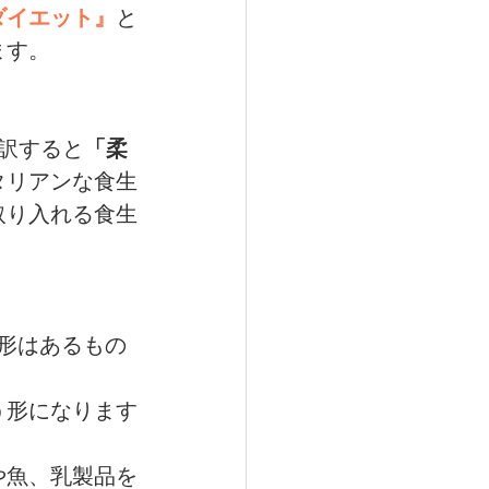
ダイエット』
と
ます。
トリー
訳すると
「柔
タリアンな食生
取り入れる食生
形はあるもの
う形になります
や魚、乳製品を