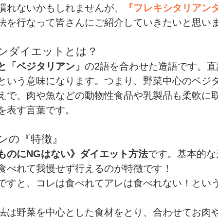
慣れないかもしれませんが、
『フレキシタリアン
法を行なって皆さんにご紹介していきたいと思い
sports）
MARE Cycle Field
MARE イベントエン
ンダイエットとは？
と「ベジタリアン」
の2語を合わせた造語です。直
という意味になります。つまり、野菜中心のベジ
えで、肉や魚などの動物性食品や乳製品も柔軟に
を表す言葉です。
ンの『特徴』
ものにNGはない》ダイエット方法
です。基本的な
食べれて我慢せず行えるのが特徴です！
ですと、コレは食べれてアレは食べれない！とい
法は野菜を中心とした食材をとり、合わせてお肉