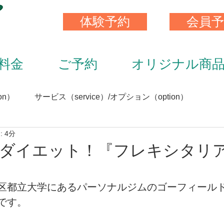
体験予約
会員予
料金
ご予約
オリジナル商
on）
サービス（service）/オプション（option）
 4分
）
スキンストレッチ（skin stretch）
栄養と食事（nutrit
ダイエット！『フレキシタリア
サプリメント（supplement）
アイテム（item）
区都立大学にあるパーソナルジムのゴーフィール
です。
（staff）
加圧トレーニング（KAATU training）
トレ