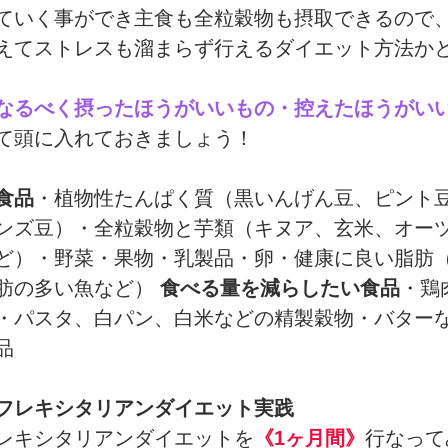
ていく事ができ主食も全粒穀物も摂取できるので
えてストレスも溜まらず行えるダイエット方法か
なるべく摂ったほうがいいもの・控えたほうがい
て頭に入れておきましょう！
食品
・植物性たんぱく質（黒いんげん豆、ピント
ンズ豆）・全粒穀物と芋類（キヌア、玄米、オー
ど）・野菜・果物・乳製品・卵・健康に良い脂肪
肪の多い魚など） 
食べる量を減らしたい食品
・鶏
・パスタ、白パン、白米などの精製穀物・バター
品
フレキシタリアンダイエット実践
レキシタリアンダイエットを
《1ヶ月間》
行なって