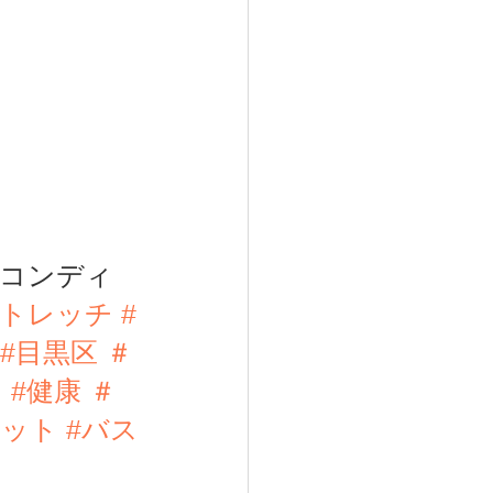
＃コンディ
ストレッチ
#
#目黒区
 ＃
ク
#健康
 ＃
エット
#バス