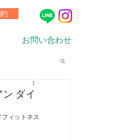
約
品
お問い合わせ
ion&diet）
ン ダイ
ドフィットネス
ーニング（training）