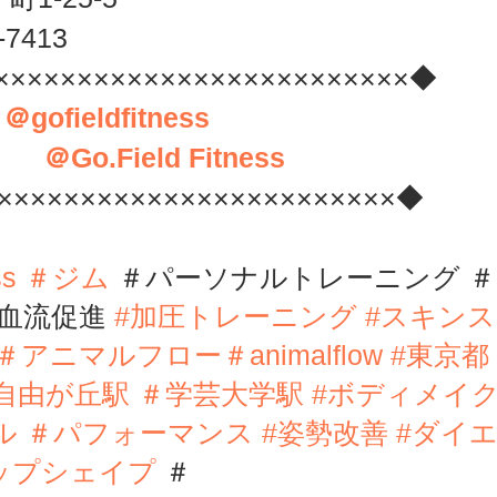
-7413
×××××××××××××××××××××××××◆
　
＠gofieldfitness
 　　
＠Go.Field Fitness
××××××××××××××××××××××××◆ 
ness ＃ジム 
＃パーソナルトレーニング 
血流促進 
#
加圧トレーニング
#スキン
＃アニマルフロー
＃animalflow 
#東京都
自由が丘駅 ＃学芸大学駅 
#ボディメイ
 ＃パフォーマンス 
#姿勢改善
#ダイ
ップシェイプ
 ＃