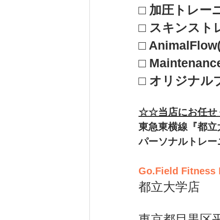
□ 加圧トレー
□ スキンス
□ AnimalF
□ 
Mainten
□ 
オリジナルプ
☆☆当店にお任せ
東急東横線『都立
パーソナルトレー
Go.Field Fitness
都立大学店 
東京都目黒区平町