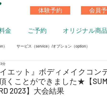
体験予約
会員予
料金
ご予約
オリジナル商
on）
サービス（service）/オプション（option）
 3分
）
スキンストレッチ（skin stretch）
栄養と食事（nutrit
イエット』ボディメイクコン
頂くことができました★【SUM
サプリメント（supplement）
アイテム（item）
ARD 2023】大会結果
（staff）
加圧トレーニング（KAATU training）
トレ