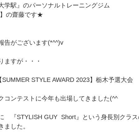
大学駅』のパーソナルトレーニングジム
tness】の齋藤です★　
sports）
MARE Cycle Field
MARE イベントエン
告がございます(*^^)v
りますが・・・
UMMER STYLE AWARD 2023】栃木予選大会
クコンテストに今年も出場してきました(^^ゞ
『STYLISH GUY  Short』という身長別ク
きました。