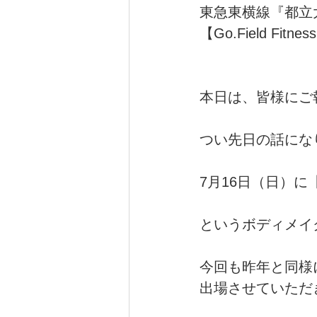
東急東横線『都立
【Go.Field Fi
健康（wellness）
スポーツ（
本日は、皆様にご報
つい先日の話にな
7月16日（日）に【S
というボディメイ
今回も昨年と同様に　
出場させていただ