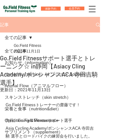
体験予約
会員予約
記事
全ての記事
Go.Field Fitness
全ての記事
2021年11月1日
Go.Field Fitnessサポート選手とトレ
お知らせ（information）
ーニング☆ in静岡【Asiacy Cling
Academy/ボンシャンスACA 寺田吉騎
サービス（service）/オプション（option）
選手】
Animal Flow（アニマルフロー）
更新日：
2021年11月13日
スキンストレッチ（skin stretch）
Go.Field Fitnessトレーナーの齋藤です！　
栄養と食事（nutrition&diet）
Conditioning＆Mentenance
先日、Go.Field Fitnessサポート選手
Asia Cycling Academy/ボンシャンスACA 寺田吉
サプリメント（supplement）
騎 選手とロードバイクの練習会を行いました。