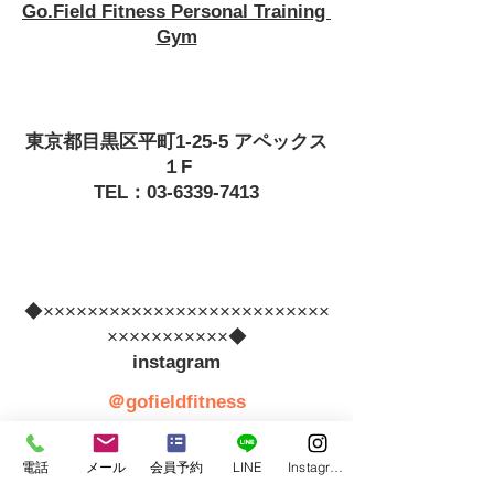
Go.Field Fitness Personal Training 
Gym
東京都目黒区平町1-25-5 アペックス
１F
TEL：03-6339-7413
◆××××××××××××××××××××××××××
×××××××××××◆
　instagram　
＠gofieldfitness
　Facebook　
電話
メール
会員予約
LINE
Instagram
＠Go.Field Fitness