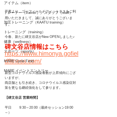
アイテム（item）
平素より、ゴーフィールドフィットネスをご利
トレーナー（trainer）／スタッフ（staff）
用いただきまして、誠にありがとうございま
加圧トレーニング（KAATU training）
す。 
トレーニング（training）
今春、新たに碑文谷店がNew OPENしました♪
健康（wellness）
碑文谷店情報はこちら
スポーツ（sports）
https://www.himonya.gofiel
dfitness.com/
MARE Cycle Field
MARE イベントエントリー
新型コロナウイルス感染者数が上昇傾向にござ
いますが、
両店舗とも引き続き、コロナウイルス感染症対
策を更なる継続強化をして参ります。
【碑文谷店 営業時間】
平日　 　9:30～20:00（最終セッション19:00
～）