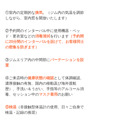
①室内の定期的な
換気
。（ジム内の気温を調節
しながら、室内窓を開放いたします）
②予約間のインターバル中に使用機器・ベッ
ド・更衣室などの
消毒清拭
を行います
（予約間
に20分間のインターバルを設けて、お客様同士
の密集を防ぎます）
③ジムエリア内の中間部に
パーテーションを設
置
④ご来店時の
健康状態の確認
として体調確認、
濃厚接触の有無、国内の移動及び海外渡航
歴）、手洗い＆うがい、手指等のアルコール消
毒、セッション中の
マスク着用
のお願い
⑤検温
（非接触型体温計の使用、日々ご自身で
検温・記録の推奨）