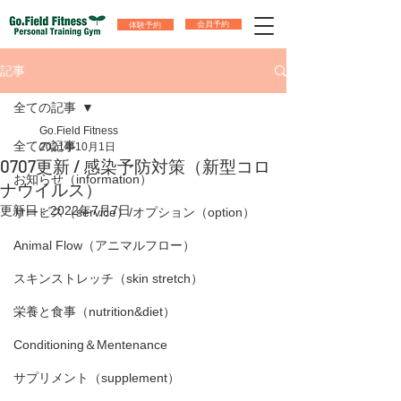
体験予約
会員予約
記事
全ての記事
Go.Field Fitness
全ての記事
2021年10月1日
0707更新 / 感染予防対策（新型コロ
お知らせ（information）
ナウイルス）
更新日：
2022年7月7日
サービス（service）/オプション（option）
Animal Flow（アニマルフロー）
スキンストレッチ（skin stretch）
栄養と食事（nutrition&diet）
Conditioning＆Mentenance
サプリメント（supplement）