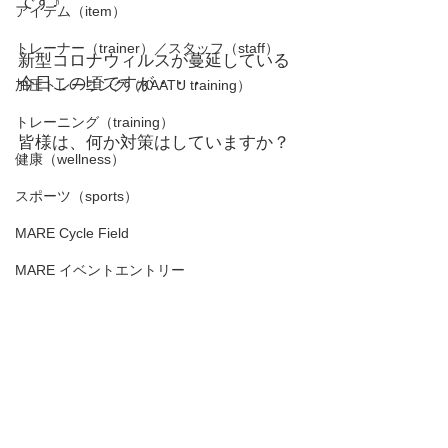
です♪
アイテム（item）
トレーナー（trainer）／スタッフ（staff）
新型コロナウィルスが蔓延している
今日この頃ですが・・・
加圧トレーニング（KAATU training）
トレーニング（training）
皆様は、何か対策はしていますか？
健康（wellness）
スポーツ（sports）
MARE Cycle Field
MARE イベントエントリー