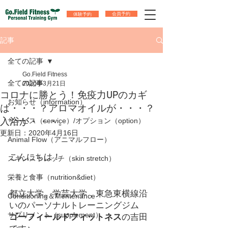
体験予約
会員予約
記事
全ての記事
Go.Field Fitness
全ての記事
2020年3月21日
コロナに勝とう！免疫力UPのカギ
お知らせ（information）
は・・・？アロマオイルが・・・？
入浴が・・・。
サービス（service）/オプション（option）
更新日：
2020年4月16日
Animal Flow（アニマルフロー）
こんにちは！
スキンストレッチ（skin stretch）
栄養と食事（nutrition&diet）
都立大学、学芸大学，東急東横線沿
Conditioning＆Mentenance
いのパーソナルトレーニングジム
サプリメント（supplement）
ゴーフィールドフィットネス
の吉田