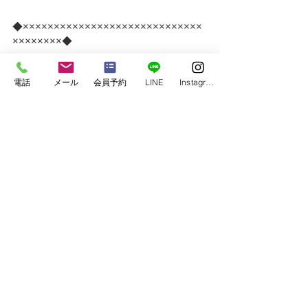
◆×××××××××××××××××××××××××××××
××××××××◆
instagram　　
＠gofieldfitness
電話
メール
会員予約
LINE
Instagram
Facebook　　
＠Go.Field Fitness
◆×××××××××××××××××××××××××××××
××××××××◆
#
加圧トレーニング
#スキンストレッチ
#
筋膜リリース
#姿勢改善
#ダイエット
#バ
ストアップ
#ボディメイク
#ヒップアップ
#ゴルフ
＃美脚
#gofield