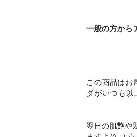
一般の方からア
この商品はお
ダがいつも以
翌日の肌艶や
ますよ(^_-)-☆