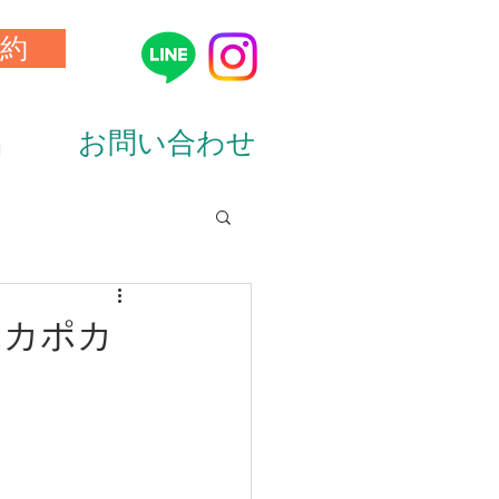
約
品
お問い合わせ
ion&diet）
ポカポカ
ーニング（training）