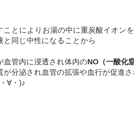
すことによりお湯の中に重炭酸イオン
液と同じ中性になることから
が血管内に浸透され体内の
NO（一酸化
質が分泌され血管の拡張や血行が促進さ
・∀・)♪