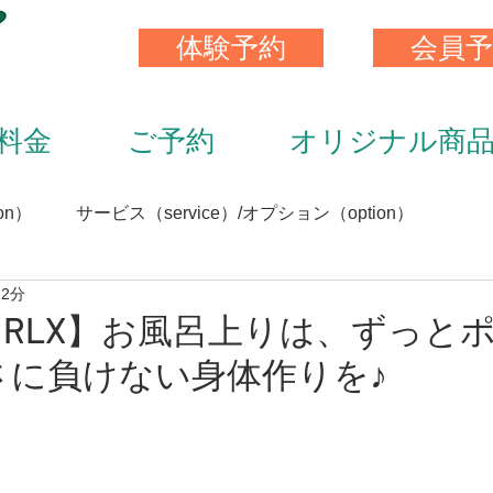
体験予約
会員予
料金
ご予約
オリジナル商
on）
サービス（service）/オプション（option）
 2分
）
スキンストレッチ（skin stretch）
栄養と食事（nutrit
TE RLX】お風呂上りは、ずっと
) 寒さに負けない身体作りを♪
サプリメント（supplement）
アイテム（item）
（staff）
加圧トレーニング（KAATU training）
トレ