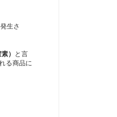
を発生さ
窒素）
と言
れる商品に