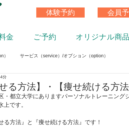
体験予約
会員予
料金
ご予約
オリジナル商
on）
サービス（service）/オプション（option）
 4分
）
スキンストレッチ（skin stretch）
栄養と食事（nutrit
せる方法】・【痩せ続ける方法
区・都立大学にありますパーソナルトレーニング
サプリメント（supplement）
アイテム（item）
ssの水上です。
せる方法』と『痩せ続ける方法』です！ 
（staff）
加圧トレーニング（KAATU training）
トレ