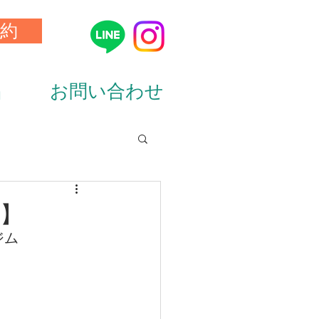
約
品
お問い合わせ
ion&diet）
】
ジム
ーニング（training）