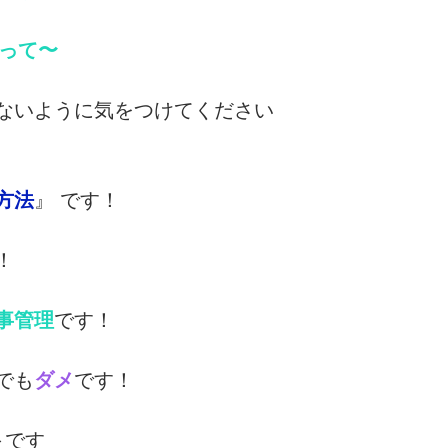
るって〜
ないように気をつけてください
方法
』 です！
！
事管理
です！
でも
ダメ
です！
ト
です