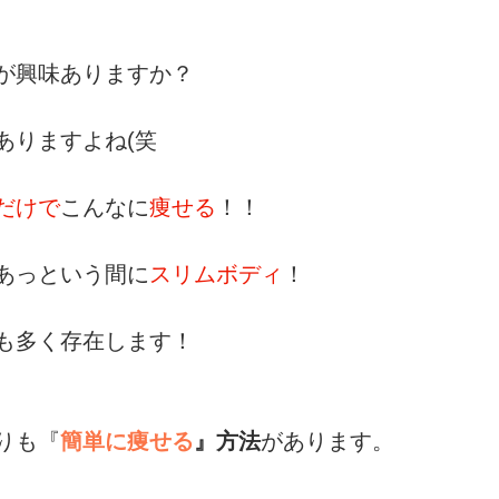
が興味ありますか？
sports）
MARE Cycle Field
MARE イベントエン
ありますよね(笑
だけで
こんなに
痩せる
！！
あっという間に
スリムボディ
！
も多く存在します！
りも『
簡単に痩せる
』方法
があります。