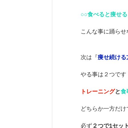
○○食べると痩せ
こんな事に踊らせ
次は『
痩せ続ける
やる事は２つです
トレーニング
と
食
どちらか一方だけ
必ず
２つで1セッ