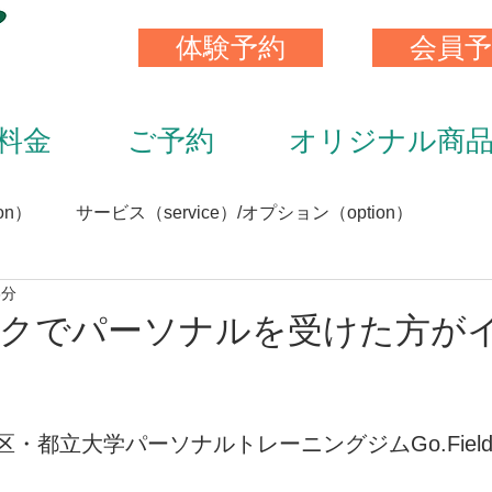
体験予約
会員予
料金
ご予約
オリジナル商
on）
サービス（service）/オプション（option）
3分
）
スキンストレッチ（skin stretch）
栄養と食事（nutrit
クでパーソナルを受けた方が
サプリメント（supplement）
アイテム（item）
都立大学パーソナルトレーニングジムGo.FieldFi
（staff）
加圧トレーニング（KAATU training）
トレ