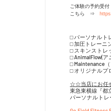
ご体験の予約受付
こちら　⇒　
https
□ パーソナル
□ 加圧トレーニ
□ スキンスト
□ AnimalFlow
□ Maintena
□ オリジナルプロ
☆☆当店にお任
東急東横線『都
パーソナルトレ
Go.Field Fitness 