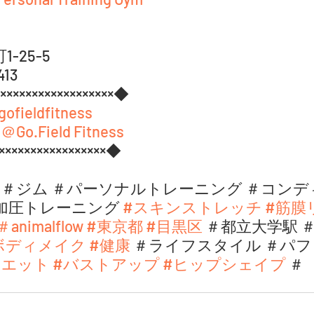
-25-5
413
××××××××××××××××××◆
ofieldfitness
　
＠Go.Field Fitness
××××××××××××××××××◆ 
fitness ＃ジム ＃パーソナルトレーニング ＃コ
加圧トレーニング 
#スキンストレッチ
#筋膜
＃animalflow 
#東京都
#目黒区
 ＃都立大学駅 
ボディメイク
#健康
 ＃ライフスタイル ＃パフ
イエット
#バストアップ
#ヒップシェイプ
 ＃