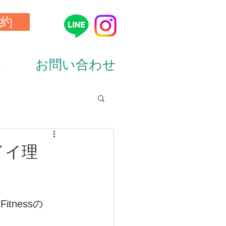
約
品
お問い合わせ
ion&diet）
イイ理
tnessの
ーニング（training）