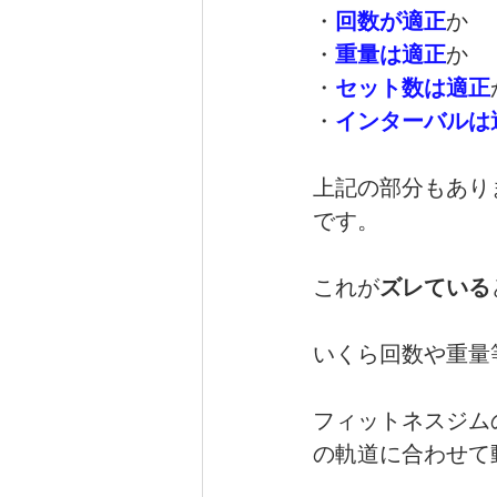
・
回数が適正
か
・
重量は適正
か
・
セット数は適正
・
インターバルは
上記の部分もあり
です。
これが
ズレている
いくら回数や重量
フィットネスジム
の軌道に合わせて