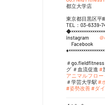
都立大学店 
東京都目黒区平町1
TEL：03-6339-7
◆××××××××××××××××
instagram　　
＠g
　Facebook  　
♦××××××××××××××××
＃go.field
グ ＃血流促進 
#
アニマルフロー
＃学芸大学駅 
#
#姿勢改善
#ダ