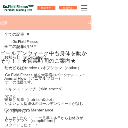
体験予約
会員予約
記事
全ての記事
Go.Field Fitness
全ての記事
2024年4月26日
ゴールデンウィーク中も身体を動か
お知らせ（information）
そう！！★営業時間のご案内★
サービス（service）/オプション（option）
こんにちは！
Go.Field Fitness 都立大学店のパーソナルトレー
Animal Flow（アニマルフロー）
ナーの佐藤です。
スキンストレッチ（skin stretch）
皆さん！
栄養と食事（nutrition&diet）
いよいよ大型連休のゴールデンウィークがはじ
Conditioning＆Mentenance
まりますね(^^♪
もしかしたら・・・一足早く本日からお休みが
サプリメント（supplement）
スタートしたぞ！！