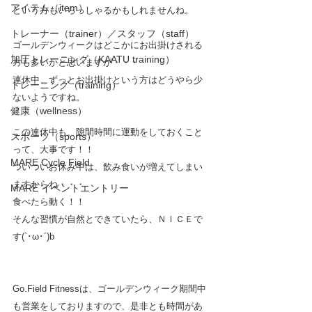
アイテム（item）
という方もいらっしゃるかもしれませんね。
トレーナー（trainer）／スタッフ（staff）
ゴールデンウィークはどこかにお出掛けされる
加圧トレーニング（KAATU training）
方も多いかと思いますが・・・
連休中、ずっとお出掛けという方はどうやら少
トレーニング（training）
ないようですね。
健康（wellness）
この連休中も、隙間時間に運動をしておくこと
スポーツ（sports）
って、大事です！！
MARE Cycle Field
ついついお休み中は、飲み食いが増えてしまい
ますからね・・・
MARE イベントエントリー
食べたら動く！！
そんな習慣が自然とできていたら、ＮＩＣＥで
す(`･ω･´)b
Go.Field Fitnessは、ゴールデンウィーク期間中
も営業をしておりますので、是非とも時間があ