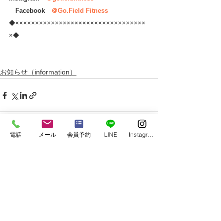
　Facebook　
＠Go.Field Fitness
◆×××××××××××××××××××××××××××××××××
×◆
お知らせ（information）
電話
メール
会員予約
LINE
Instagram
すべて表示
最新記事