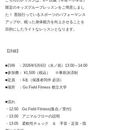
こちらのレッスンは、6～12歳（年長～小学生）
限定のキッズグループレッスンをご用意しまし
た！ 普段行っているスポーツのパフォーマンス
アップや、眠った身体能力を向上させることを
目的にしたライトなレッスンとなります。
【詳細】
■日時　：2026年5月6日（水／祝）13:00～14:00
■参加費： ¥1,500（税込） 　※事前決済制　
■定員　：6名（保護者同伴 必須）
■場所　：Go.Field Fitness 都立大学
■流れ　
・12:50　Go.Field Fitness(集合／受付)
・13:00　アニマルフローの説明　
・13:05　柔軟性チェック　＆　手首・足首・指