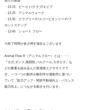
周りの体操
・13:15　ビースト/クラブ/エイプ　
・13:25　アニマルウォーク
・13:35　クラブリーチ/スコーピオンリーチ/フ
ロントステップ　
・13:45　ショート フロー
※終了時間が多少押す場合もございます
Animal Flow ®（アニマルフロー）とは・・・
『ヨガ,ダンス,格闘技,パルクール,カポエラ』な
どの要素を組み込んだ新感覚エクササイズで
す。一つ一つの動作が解剖学や運動学に基づい
ていて『筋力アップ - 関節可動域向上 - バランス
能力向上』につながる動きを行います。