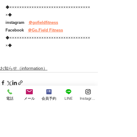
◆×××××××××××××××××××××××××××××××××
×◆
instagram　
＠gofieldfitness
Facebook　
＠Go.Field Fitness
◆×××××××××××××××××××××××××××××××××
×◆
お知らせ（information）
電話
メール
会員予約
LINE
Instagram
すべて表示
最新記事