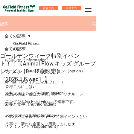
体験予約
会員予約
記事
全ての記事
Go.Field Fitness
全ての記事
4月12日
​ゴールデンウィーク特別イベン
お知らせ（information）
ト！！【Animal Flow キッズ グループ
レッスン (6～12歳限定)
サービス（service）/オプション（option）
［2026.5.6.wed］】
Animal Flow（アニマルフロー）
皆様こんにちは♪
スキンストレッチ（skin stretch）
東急東横線「都立大学駅」のパーソナルトレー
ニングジムGo.Field Fitnessの齋藤です。
栄養と食事（nutrition&diet）
Conditioning＆Mentenance
この度、​ゴールデンウィーク特別イベントとい
う事で、新たな企画をご用意しました★
サプリメント（supplement）