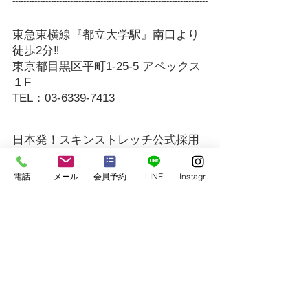
-----------------------------------------------------------------------
東急東横線『都立大学駅』南口より
徒歩2分‼
東京都目黒区平町1-25-5 アペックス
１F
TEL：03-6339-7413
日本発！スキンストレッチ公式採用
パーソナルトレーニング・コンディ
電話
メール
会員予約
LINE
Instagram
ショニングジム  
Go.Field Fitness Personal Training 
Gym
加圧トレーニング・筋膜リリース・スキンスト
レッチ・ボディメイク・ダイエット・ドライヘ
ッドスパ