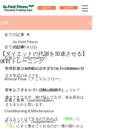
体験予約
会員予約
記事
全ての記事
Go.Field Fitness
全ての記事
2025年5月12日
【ダイエットの代謝を加速させる】
お知らせ（information）
体幹トレーニング
サービス（service）/オプション（option）
目黒区都立大学駅にありますGo.Fieldfitness 都
立大学店の水上です。
Animal Flow（アニマルフロー）
スキンストレッチ（skin stretch）
皆さん、ダイエット活動は順調でしょうか？
痩せてきてる方、伸び悩んでる方、進み具合は
栄養と食事（nutrition&diet）
まちまちかと思います。
Conditioning＆Mentenance
ダイエットはできるのであれば、『
簡単
』に
サプリメント（supplement）
『
楽
』にすぐ痩せてくれるのが一番の願いかと