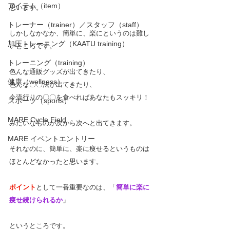
アイテム（item）
思います。
トレーナー（trainer）／スタッフ（staff）
しかしなかなか、簡単に、楽にというのは難し
加圧トレーニング（KAATU training）
いところです。
トレーニング（training）
色んな通販グッズが出てきたり、
健康（wellness）
色んな〇〇法が出てきたり、
今流行りの〇〇を食べればあなたもスッキリ！
スポーツ（sports）
MARE Cycle Field
みたいなものが次から次へと出てきます。
MARE イベントエントリー
それなのに、簡単に、楽に痩せるというものは
ほとんどなかったと思います。
ポイント
として一番重要なのは、「
簡単に楽に
痩せ続けられるか
」
というところです。