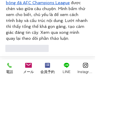
bóng đá AFC Champions League
 được 
chèn vào giữa câu chuyện. Mình bấm thử 
xem cho biết, chủ yếu là để xem cách 
trình bày và cấu trúc nội dung. Lướt nhanh 
thì thấy tổng thể khá gọn gàng, tạo cảm 
giác đáng tin cậy. Xem qua xong mình 
quay lại theo dõi phần thảo luận.
いいね！
返信
Charmane Gardner
5月06日
電話
メール
会員予約
LINE
Instagram
Mình thường đọc kỹ phần thống kê trước 
khi trải nghiệm một nền tảng giải trí trực 
tuyến. Khi xem qua các con số được công 
bố, mình thấy hệ thống đề cập đến lượng 
tài khoản hoạt động và số trò chơi phong 
phú. Trong quá trình tìm hiểu thêm 
về 
trực tiếp bóng đá champions 
league
 mình nhận thấy cấu trúc nội dung 
được xây dựng mạch lạc, giúp người dùng 