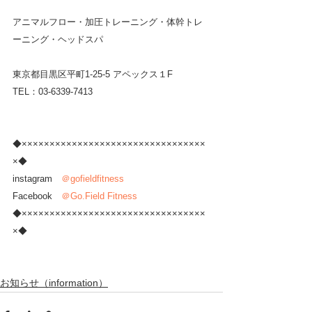
アニマルフロー・加圧トレーニング・体幹トレ
ーニング・ヘッドスパ
東京都目黒区平町1-25-5 アペックス１F
TEL：03-6339-7413
◆×××××××××××××××××××××××××××××××××
×◆
instagram　
＠gofieldfitness
Facebook　
＠Go.Field Fitness
◆×××××××××××××××××××××××××××××××××
×◆
お知らせ（information）