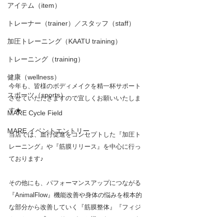
アイテム（item）
トレーナー（trainer）／スタッフ（staff）
加圧トレーニング（KAATU training）
トレーニング（training）
健康（wellness）
今年も、皆様のボディメイクを精一杯サポート
スポーツ（sports）
させていただきますので宜しくお願いいたしま
す★
MARE Cycle Field
MARE イベントエントリー
当店では、血行促進をコンセプトした『加圧ト
レーニング』や『筋膜リリース』を中心に行っ
ております♪
その他にも、パフォーマンスアップにつながる
『AnimalFlow』機能改善や身体の悩みを根本的
な部分から改善していく『筋膜整体』『フィジ