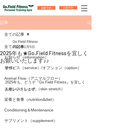
体験予約
会員予約
記事
全ての記事
Go.Field Fitness
全ての記事
2025年1月5日
2025年も★Go.Field Fitnessを宜しく
お知らせ（information）
お願いいたします♪♪
サービス（service）/オプション（option）
皆様♪
Animal Flow（アニマルフロー）
2025年も、どうぞ『Go.Field Fitness』を宜しく
スキンストレッチ（skin stretch）
お願いいたします。
栄養と食事（nutrition&diet）
Conditioning＆Mentenance
サプリメント（supplement）