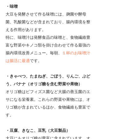
・味噌
大豆を発酵させて作る味噌には、麹菌や酵母
菌、乳酸菌などが含まれており、腸内環境を整
える作用があります。
特に、味噌汁は発酵食品の味噌と、食物繊維豊
富な野菜やキノコ類を掛け合わせて作る最強の
腸内環境改善メニュー。毎朝、
１杯のお味噌汁
は腸活に最適
です。
・きゃべつ、たまねぎ、ごぼう、りんご、ぶど
う、バナナ（オリゴ糖を含む野菜や果物）
オリゴ糖はビフィズス菌など大腸の善玉菌のエ
サになる栄養素。これらの野菜や果物には、オ
リゴ糖が含まれているほか、食物繊維も豊富で
す。
・豆腐、きなこ、豆乳（大豆製品）
大豆にもオリゴ糖が豊富に含まれています。オ