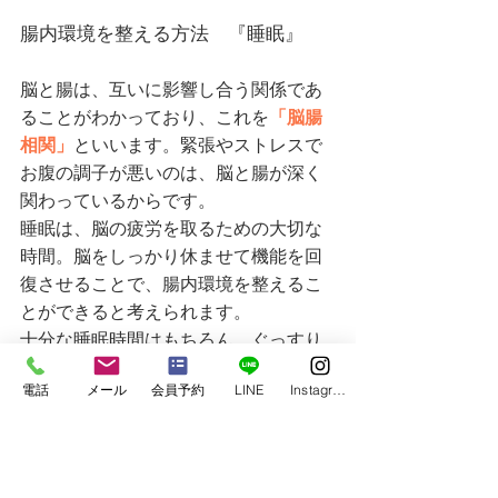
腸内環境を整える方法　『睡眠』
脳と腸は、互いに影響し合う関係であ
ることがわかっており、これを
「脳腸
相関」
といいます。緊張やストレスで
お腹の調子が悪いのは、脳と腸が深く
関わっているからです。
睡眠は、脳の疲労を取るための大切な
時間。脳をしっかり休ませて機能を回
復させることで、腸内環境を整えるこ
とができると考えられます。
十分な睡眠時間はもちろん、ぐっすり
寝てスッキリ起きられるように寝具を
電話
メール
会員予約
LINE
Instagram
見直すことも、腸内環境の改善に繋が
ります。
まとめ