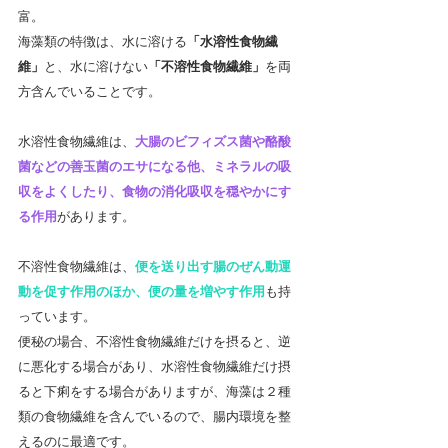
富。
海藻類の特徴は、水に溶ける
「水溶性食物繊
維」
と、水に溶けない
「不溶性食物繊維」
を両
方含んでいることです。
水溶性食物繊維は、
大腸のビフィズス菌や酪酸
菌などの善玉菌のエサになる他、ミネラルの吸
収をよくしたり、食物の消化吸収を穏やかにす
る作用
があります。
不溶性食物繊維は、
便を送り出す腸のぜん動運
動を促す作用のほか、便の量を増やす作用
も持
っています。
便秘の場合、不溶性食物繊維だけを摂ると、逆
に悪化する場合があり、水溶性食物繊維だけ摂
ると下痢をする場合がありますが、海藻は２種
類の食物繊維を含んでいるので、腸内環境を整
えるのに最適です。