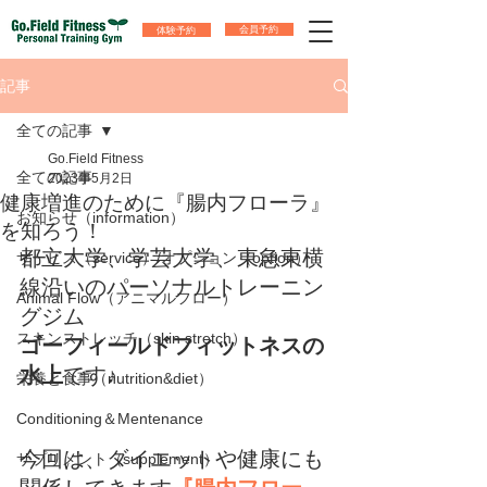
体験予約
会員予約
記事
全ての記事
Go.Field Fitness
全ての記事
2023年5月2日
健康増進のために『腸内フローラ』
お知らせ（information）
を知ろう！
都立大学、学芸大学、東急東横
サービス（service）/オプション（option）
線沿いのパーソナルトレーニン
Animal Flow（アニマルフロー）
グジム
スキンストレッチ（skin stretch）
ゴーフィールドフィットネスの
水上
です♪
栄養と食事（nutrition&diet）
Conditioning＆Mentenance
今回は、ダイエットや健康にも
サプリメント（supplement）