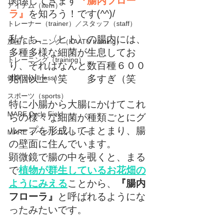
関係してきます
『腸内フロー
アイテム（item）
ラ』
を知ろう！です(^^)/
トレーナー（trainer）／スタッフ（staff）
私たち、〈ヒト〉の腸内には、
加圧トレーニング（KAATU training）
多種多様な細菌が生息してお
トレーニング（training）
り、それはなんと数百種６００
兆個以上（笑　　多すぎ（笑
健康（wellness）
スポーツ（sports）
特に小腸から大腸にかけてこれ
MARE Cycle Field
らの様々な細菌が種類ごとにグ
ループを形成してまとまり、腸
MARE イベントエントリー
の壁面に住んでいます。
顕微鏡で腸の中を覗くと、まる
で
植物が群生しているお花畑の
ようにみえる
ことから、
『腸内
フローラ』
と呼ばれるようにな
ったみたいです。