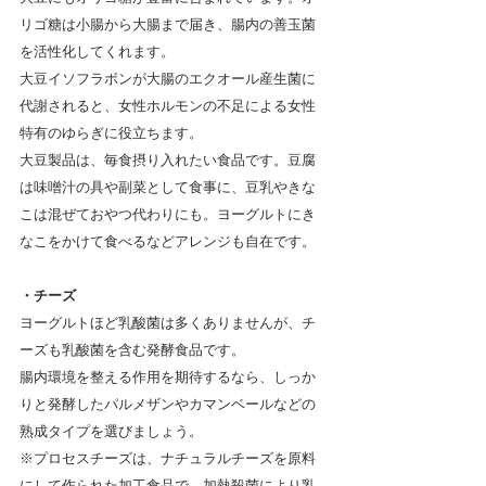
リゴ糖は小腸から大腸まで届き、腸内の善玉菌
を活性化してくれます。
大豆イソフラボンが大腸のエクオール産生菌に
代謝されると、女性ホルモンの不足による女性
特有のゆらぎに役立ちます。
大豆製品は、毎食摂り入れたい食品です。豆腐
は味噌汁の具や副菜として食事に、豆乳やきな
こは混ぜておやつ代わりにも。ヨーグルトにき
なこをかけて食べるなどアレンジも自在です。
・チーズ
ヨーグルトほど乳酸菌は多くありませんが、チ
ーズも乳酸菌を含む発酵食品です。
腸内環境を整える作用を期待するなら、しっか
りと発酵したパルメザンやカマンベールなどの
熟成タイプを選びましょう。
※プロセスチーズは、ナチュラルチーズを原料
にして作られた加工食品で、加熱殺菌により乳