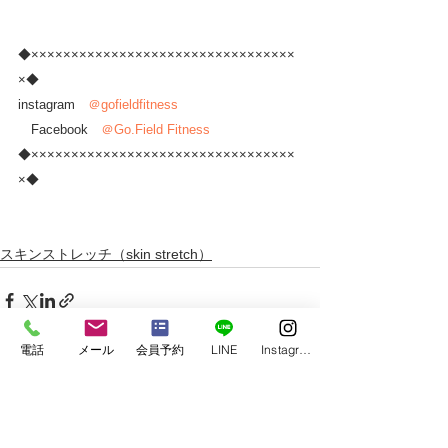
◆×××××××××××××××××××××××××××××××××
×◆
instagram　
＠gofieldfitness
　Facebook　
＠Go.Field Fitness
◆×××××××××××××××××××××××××××××××××
×◆
スキンストレッチ（skin stretch）
電話
メール
会員予約
LINE
Instagram
すべて表示
最新記事