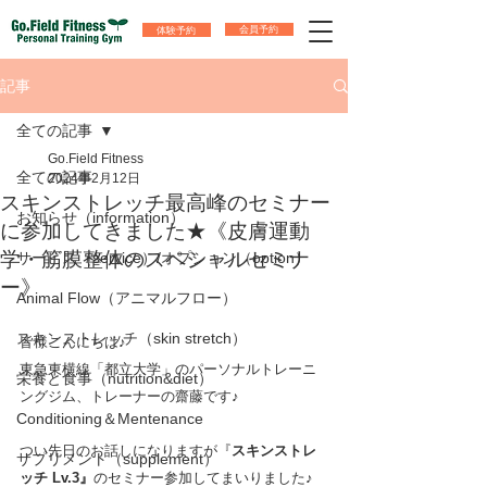
体験予約
会員予約
記事
全ての記事
Go.Field Fitness
全ての記事
2024年2月12日
スキンストレッチ最高峰のセミナー
お知らせ（information）
に参加してきました★《皮膚運動
学・筋膜整体のスペシャルセミナ
サービス（service）/オプション（option）
ー》
Animal Flow（アニマルフロー）
スキンストレッチ（skin stretch）
皆様こんにちは♪
東急東横線「都立大学」のパーソナルトレーニ
栄養と食事（nutrition&diet）
ングジム、トレーナーの齋藤です♪
Conditioning＆Mentenance
つい先日のお話しになりますが『
スキンストレ
サプリメント（supplement）
ッチ Lv.3』
のセミナー参加してまいりました♪