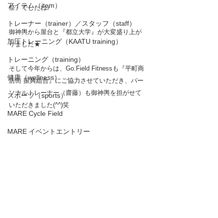
アイテム（item）
祭』でしたね♪
トレーナー（trainer）／スタッフ（staff）
御神輿から屋台と『都立大学』が大変盛り上が
加圧トレーニング（KAATU training）
りました★
トレーニング（training）
そして今年からは、Go.Field Fitnessも『平町商
健康（wellness）
店街 振興組合』にご協力させていただき、パー
ソナルトレーナー（齋藤）も御神輿を担がせて
スポーツ（sports）
いただきました(^^)笑
MARE Cycle Field
MARE イベントエントリー