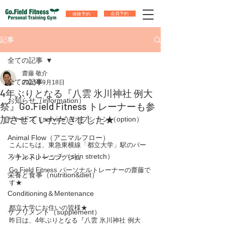
体験予約
会員予約
記事
全ての記事
齋藤 敬介
全ての記事
2023年9月18日
4年ぶりとなる『八雲 氷川神社 例大
お知らせ（information）
祭』Go.Field Fitness トレーナーも参
加させていただきました★
サービス（service）/オプション（option）
Animal Flow（アニマルフロー）
こんにちは、東急東横線「都立大学」駅のパー
スキンストレッチ（skin stretch）
ソナルトレーニングジム
Go.Field Fitness パーソナルトレーナーの齋藤で
栄養と食事（nutrition&diet）
す★
Conditioning＆Mentenance
都立大学にお住いの皆様★
サプリメント（supplement）
昨日は、4年ぶりとなる『八雲 氷川神社 例大