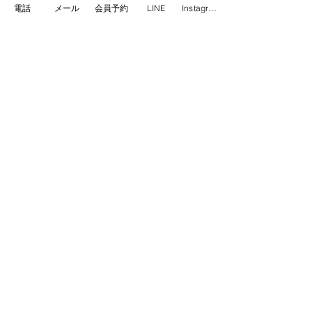
電話
メール
会員予約
LINE
Instagram
Go.Field Fitness Personal Training 
Gym
加圧トレーニング・筋膜リリース・スキンスト
レッチ・ボディメイク・ダイエット・ドライヘ
ッドスパ
instagram 
＠gofieldfitness
   Facebook 
＠
Go.Field Fitness
お知らせ（information）