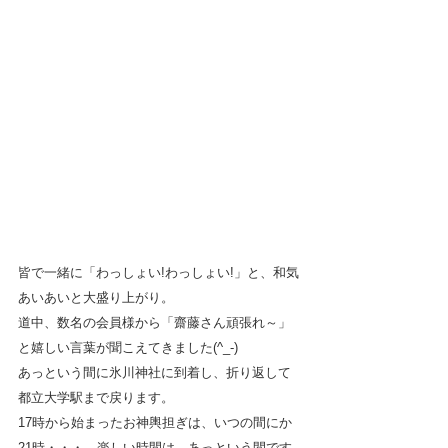
皆で一緒に「わっしょい!わっしょい!」と、和気
あいあいと大盛り上がり。
道中、数名の会員様から「齋藤さん頑張れ～」
と嬉しい言葉が聞こえてきました(^_-)
あっという間に氷川神社に到着し、折り返して
都立大学駅まで戻ります。
17時から始まったお神輿担ぎは、いつの間にか
21時・・・、楽しい時間は、あっという間です