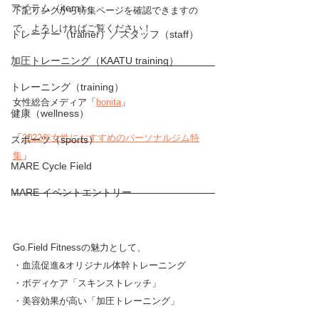
アイテム（item）
下記リンクから特集ページを確認できますの
で、よろしければご覧ください！
トレーナー（trainer）／スタッフ（staff）
加圧トレーニング（KAATU training）
トレーニング（training）
女性総合メディア「
bonita
」 
健康（wellness）
「
2022年女性におすすめのパーソナルジム特
スポーツ（sports）
集
」
MARE Cycle Field
MARE イベントエントリー
Go.Field Fitnessの魅力として、
・血流促進&オリジナル体幹トレーニング
・ボディケア「スキンストレッチ」
・美容効果が高い「加圧トレーニング」