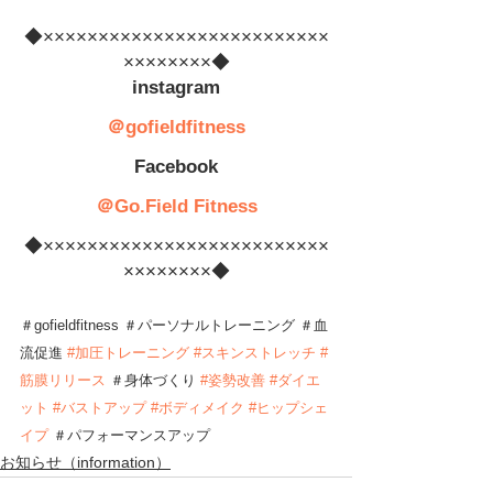
◆××××××××××××××××××××××××××
××××××××◆
　instagram　
＠gofieldfitness
　Facebook　
＠Go.Field Fitness
◆××××××××××××××××××××××××××
××××××××◆
＃gofieldfitness ＃パーソナルトレーニング ＃血
流促進 
#
加圧トレーニング
#スキンストレッチ
#
筋膜リリース
 ＃身体づくり 
#姿勢改善
#ダイエ
ット
#バストアップ
#ボディメイク
#ヒップシェ
イプ
 ＃パフォーマンスアップ
お知らせ（information）