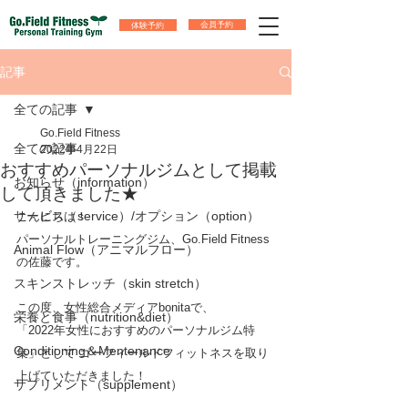
体験予約
会員予約
記事
全ての記事
Go.Field Fitness
全ての記事
2022年4月22日
おすすめパーソナルジムとして掲載
お知らせ（information）
して頂きました★
サービス（service）/オプション（option）
こんにちは！
パーソナルトレーニングジム、Go.Field Fitness
Animal Flow（アニマルフロー）
の佐藤です。
スキンストレッチ（skin stretch）
この度、女性総合メディアbonitaで、
栄養と食事（nutrition&diet）
「2022年女性におすすめのパーソナルジム特
Conditioning＆Mentenance
集」として ゴーフィールドフィットネスを取り
上げていただきました！
サプリメント（supplement）