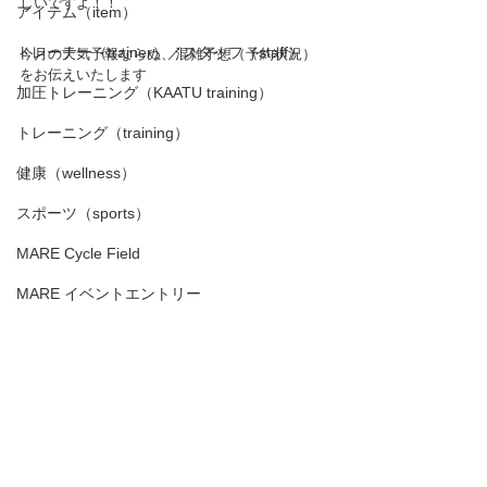
しいですよ！！
アイテム（item）
トレーナー（trainer）／スタッフ（staff）
今月の天気予報ならぬ、混雑予想（予約状況）
をお伝えいたします
加圧トレーニング（KAATU training）
トレーニング（training）
健康（wellness）
スポーツ（sports）
MARE Cycle Field
MARE イベントエントリー