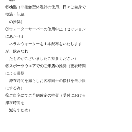
⑥
検温
（非接触型体温計の使用、日々ご自身で
検温・記録
　の推奨）
⑦ウォーターサーバーの使用中止（セッション
にあたりミ
　ネラルウォーターを１本配布をいたします
が、飲みなれ
　たものがございましたご持参ください）
⑧
スポーツウエアでのご来店
の推奨（更衣時間
による長期
　滞在時間を減らしお客様同士の接触を最小限
にする為）
⑨ご自宅にてご予約確定の推奨（受付における
滞在時間を
　減らすため）