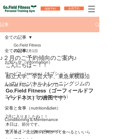
体験予約
会員予約
記事
全ての記事
Go.Field Fitness
全ての記事
2022年2月1日
♪２月のご予約傾向のご案内♪
お知らせ（information）
こんにちは～！！
サービス（service）/オプション（option）
都立大学、学芸大学、東急東横線沿
いのパーソナルトレーニングジムの
Animal Flow（アニマルフロー）
Go.Field Fitness（ゴーフィールドフ
スキンストレッチ（skin stretch）
ィットネス）の吉田
です♪
栄養と食事（nutrition&diet）
2月に入りましたね！！
Conditioning＆Mentenance
本日は、節分です。
サプリメント（supplement）
恵方巻は「北北西」に向かって食べるといいら