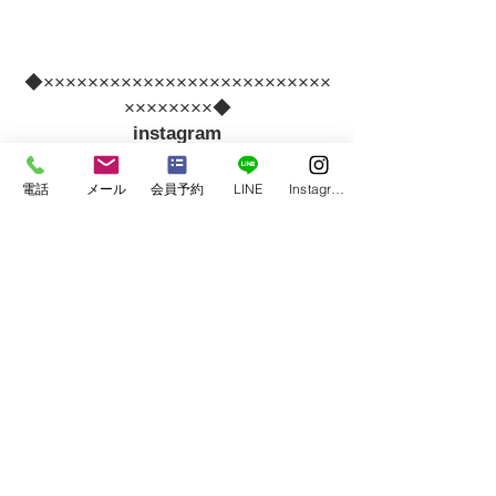
◆××××××××××××××××××××××××××
××××××××◆
　instagram　
＠gofieldfitness
電話
メール
会員予約
LINE
Instagram
　Facebook　
＠Go.Field Fitness
◆××××××××××××××××××××××××××
××××××××◆
＃go
.field fitness 
＃パーソナルトレー
ニング ＃血流促進 
#
加圧トレーニン
グ
#スキンストレッチ
#筋膜リリー
ス
＃アニマルフロウ＃Animal Flow 
＃身体づくり 
#姿勢改善
#ダイエッ