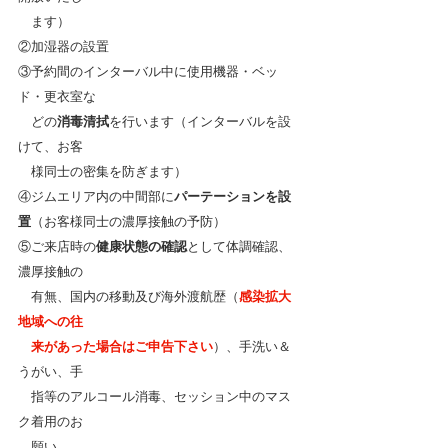
　ます）
②加湿器の設置
③予約間のインターバル中に使用機器・ベッ
ド・更衣室な
　どの
消毒清拭
を行います（インターバルを設
けて、お客
　様同士の密集を防ぎます）
④ジムエリア内の中間部に
パーテーションを設
置
（お客様同士の濃厚接触の予防）
⑤ご来店時の
健康状態の確認
として
体調確認、
濃厚接触の
　有無、国内の移動及び海外渡航歴（
感染拡大
地域への往
　来があった場合はご申告下さい
）、手洗い＆
うがい、手
　指等のアルコール消毒、セッション中のマス
ク着用のお
　願い