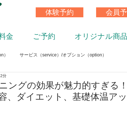
体験予約
会員予
料金
ご予約
オリジナル商
on）
サービス（service）/オプション（option）
 2分
）
スキンストレッチ（skin stretch）
栄養と食事（nutrit
ニングの効果が魅力的すぎる
容、ダイエット、基礎体温ア
サプリメント（supplement）
アイテム（item）
（staff）
加圧トレーニング（KAATU training）
トレ