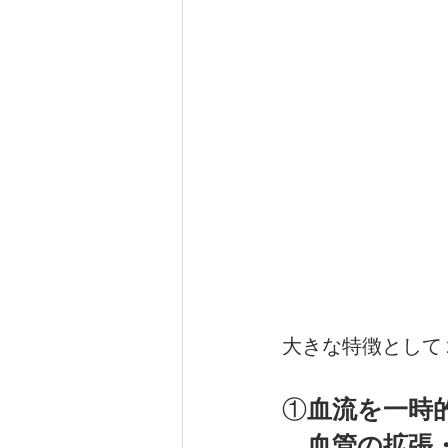
大きな特徴として
①
血流を一時
　血管の拡張