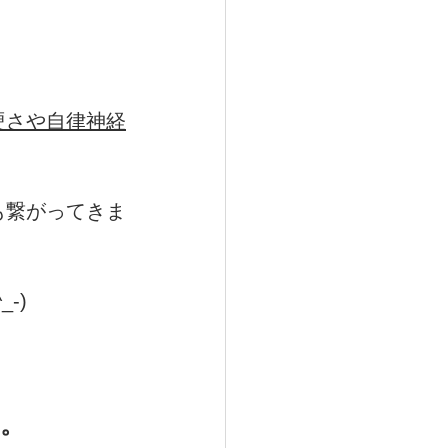
硬さや自律神経
も繋がってきま
-)
。