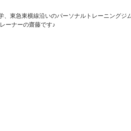
学、東急東横線沿いのパーソナルトレーニングジ
sports）
MARE Cycle Field
MARE イベントエン
nessトレーナーの齋藤です♪