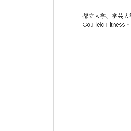
都立大学、学芸大
健康（wellness）
スポーツ（
Go.Field Fit