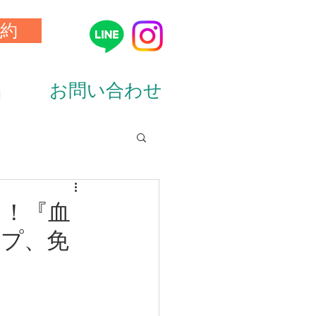
約
品
お問い合わせ
ion&diet）
！！『血
ップ、免
ーニング（training）