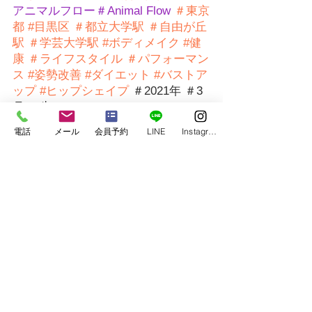
アニマルフロー
＃Animal Flow
＃東京
都 
#目黒区
 ＃都立大学駅 ＃自由が丘
駅 ＃学芸大学駅 
#ボディメイク
#健
康
 ＃ライフスタイル ＃パフォーマン
ス 
#姿勢改善
#ダイエット
#バストア
ップ
#ヒップシェイプ
＃2021年 ＃3
月 ＃牛  
#パーソナルレッスン
 ＃グループレ
電話
メール
会員予約
LINE
Instagram
ッスン
#リストモビライゼーション
＃アクティベーション
＃フォームス
ペシフィックストレッチ 
＃トラベリ
ング ＃スイッチ
＆トランジション
 ＃
フロー 
＃筋力 ＃バランス 
＃柔軟性 
＃協調性 
#姿勢
#呼吸
お知らせ（information）
Animal Flow（アニマルフロー）
サービス（service）/オプション（option）