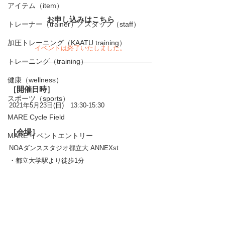
アイテム（item）
お申し込みはこちら
トレーナー（trainer）／スタッフ（staff）
加圧トレーニング（KAATU training）
イベントは終了いたしました。
トレーニング（training）
健康（wellness）
［開催日時］
スポーツ（sports）
2021年5月23日(日)　13:30-15:30
MARE Cycle Field
［会場］
MARE イベントエントリー
NOAダンススタジオ都立大 ANNEXst
・都立大学駅より徒歩1分