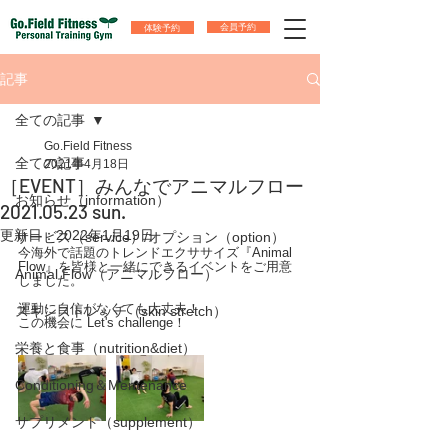
体験予約
会員予約
記事
全ての記事
Go.Field Fitness
全ての記事
2021年4月18日
［EVENT］みんなでアニマルフロー
お知らせ（information）
2021.05.23 sun.
更新日：
2022年1月19日
サービス（service）/オプション（option）
今海外で話題のトレンドエクササイズ『Animal 
Flow』を皆様と一緒にできるイベントをご用意
Animal Flow（アニマルフロー）
しました。
運動に自信がなくても大丈夫！
スキンストレッチ（skin stretch）
この機会に Let's challenge！
栄養と食事（nutrition&diet）
Conditioning＆Mentenance
サプリメント（supplement）