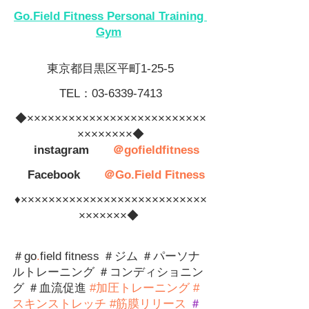
Go.Field Fitness Personal Training 
Gym
東京都目黒区平町1-25-5
TEL：03-6339-7413
◆××××××××××××××××××××××××××
××××××××◆
　instagram　　
＠gofieldfitness
　Facebook　　
＠Go.Field Fitness
♦×××××××××××××××××××××××××××
×××××××◆ 
＃go
.
field fitness ＃ジム 
＃パーソナ
ルトレーニング ＃コンディショニン
グ ＃血流促進 
#
加圧トレーニング
#
スキンストレッチ
#筋膜リリース
＃