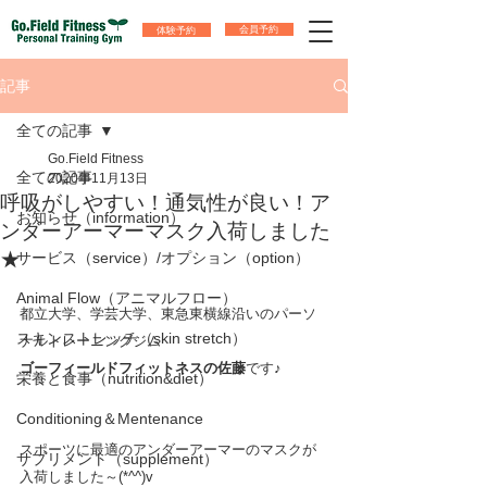
体験予約
会員予約
記事
全ての記事
Go.Field Fitness
全ての記事
2020年11月13日
呼吸がしやすい！通気性が良い！ア
お知らせ（information）
ンダーアーマーマスク入荷しました
★
サービス（service）/オプション（option）
Animal Flow（アニマルフロー）
都立大学、学芸大学、東急東横線沿いのパーソ
スキンストレッチ（skin stretch）
ナルトレーニングジム
ゴーフィールドフィットネスの佐藤
です♪
栄養と食事（nutrition&diet）
Conditioning＆Mentenance
スポーツに最適のアンダーアーマーのマスクが
サプリメント（supplement）
入荷しました～(*^^)v