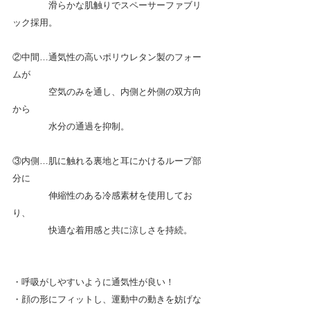
　　　　滑らかな肌触りでスペーサーファブリ
ック採用。
②中間…通気性の高いポリウレタン製のフォー
ムが
　　　　空気のみを通し、内側と外側の双方向
から
　　　　水分の通過を抑制。
③内側…肌に触れる裏地と耳にかけるループ部
分に
　　　　伸縮性のある冷感素材を使用してお
り、
　　　　快適な着用感と共に涼しさを持続。
・呼吸がしやすいように通気性が良い！
・顔の形にフィットし、運動中の動きを妨げな