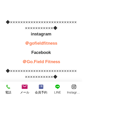
◆××××××××××××××××××××××××××
×××××××××××◆
　instagram　
＠gofieldfitness
　Facebook　
＠Go.Field Fitness
◆××××××××××××××××××××××××××
×××××××××××◆
#Go.Field
 Fitness  
#
加圧トレーニング
#スキン
電話
メール
会員予約
LINE
Instagram
ストレッチ
#筋膜リリース
 ＃身体づくり 
#ボデ
ィメイク
 ＃フィットネス ＃レッスン ＃運動不
足 
#感染予防
＃肌荒れ防止 
お知らせ（information）