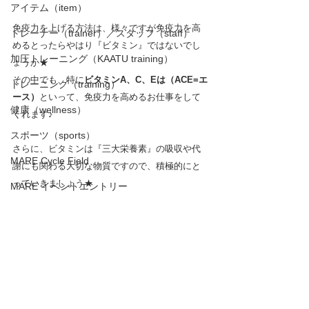
アイテム（item）
免疫力を上げる方法は、様々ですが免疫力を高
トレーナー（trainer）／スタッフ（staff）
めるとったらやはり『ビタミン』ではないでし
加圧トレーニング（KAATU training）
ょうか★
その中でも、特に
ビタミンA、C、Eは（ACE=エ
トレーニング（training）
ース）
といって、免疫力を高めるお仕事をして
健康（wellness）
くれます♪
スポーツ（sports）
さらに、ビタミンは『三大栄養素』の吸収や代
MARE Cycle Field
謝にも関わる大切な物質ですので、積極的にと
っていきましょう★
MARE イベントエントリー