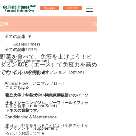
体験予約
会員予約
記事
全ての記事
Go.Field Fitness
全ての記事
2020年6月7日
野菜を食べて、免疫を上げよう！ビ
お知らせ（information）
タミンACE（エース）で免疫力を高め
てウイルス対策★
サービス（service）/オプション（option）
Animal Flow（アニマルフロー）
こんにちは☆
スキンストレッチ（skin stretch）
都立大学、学芸大学、東急東横線沿いのパーソ
ナルトレーニングジム。ゴーフィールドフィッ
栄養と食事（nutrition&diet）
トネスの齋藤です♪
Conditioning＆Mentenance
本日は、野菜を食べることにより免疫力が上が
サプリメント（supplement）
るというお話しです★