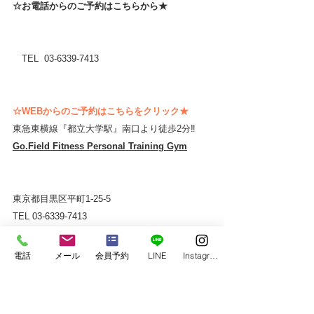
☆お電話からのご予約はこちらから★ 
　TEL  03-6339-7413
☆WEBからのご予約はこちらをクリック★
東急東横線『都立大学駅』南口より徒歩2分‼
Go.Field Fitness Personal Training Gym
東京都目黒区平町1-25-5
TEL 03-6339-7413
電話
メール
会員予約
LINE
Instagram
◆×××××××××××××××××××××××××××××××××
××××◆
　instagram　