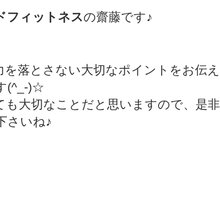
ドフィットネス
の齋藤です♪
sports）
MARE Cycle Field
MARE イベントエン
力を落とさない大切なポイントをお伝
^_-)☆
ても大切なことだと思いますので、是非
下さいね♪