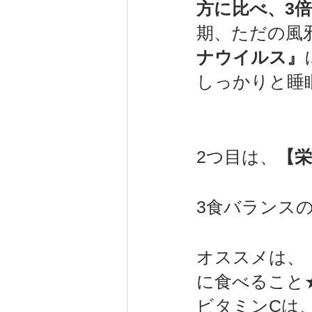
方に比べ、3
期、ただの風
ナウイルス』
しっかりと睡
2つ目は、
【
3食バランス
オススメは、
に食べること
ビタミンCは