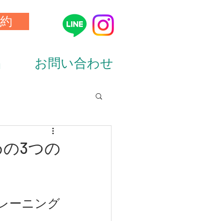
約
品
お問い合わせ
ion&diet）
の3つの
レーニング
ーニング（training）