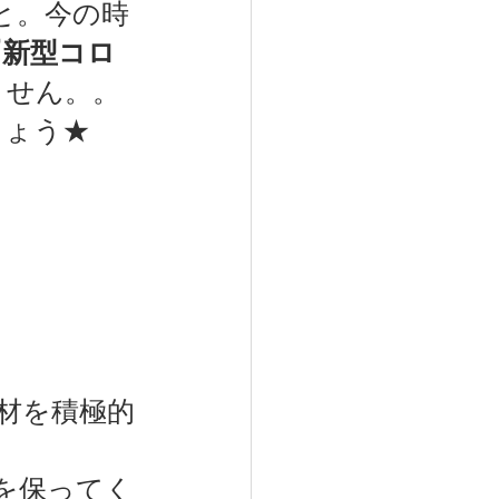
と。今の時
『新型コロ
ません。。
しょう★
材を積極的
を保ってく