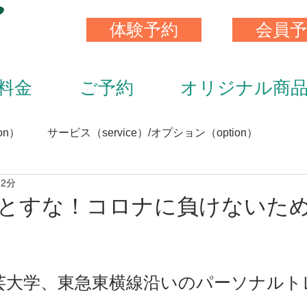
体験予約
会員予
料金
ご予約
オリジナル商
on）
サービス（service）/オプション（option）
 2分
）
スキンストレッチ（skin stretch）
栄養と食事（nutrit
とすな！コロナに負けないため
サプリメント（supplement）
アイテム（item）
芸大学、東急東横線沿いのパーソナルト
（staff）
加圧トレーニング（KAATU training）
トレ