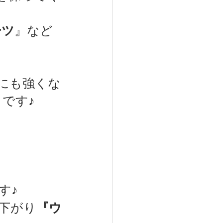
ーツ
』など
にも強くな
です♪
す♪
下がり
『ウ