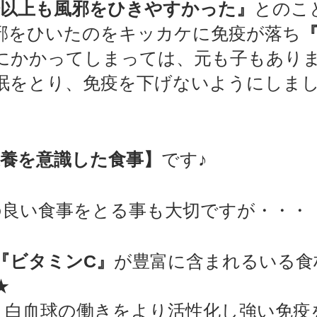
倍以上も風邪をひきやすかった』
とのこ
邪をひいたのをキッカケに免疫が落ち
にかかってしまっては、元も子もあり
眠をとり、免疫を下げないようにしま
栄養を意識した食事】
です♪　　
の良い食事をとる事も大切ですが・・・
『ビタミンC』
が豊富に含まれるいる食
★
、白血球の働きをより活性化し強い免疫