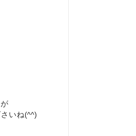
すが　
いね(^^)