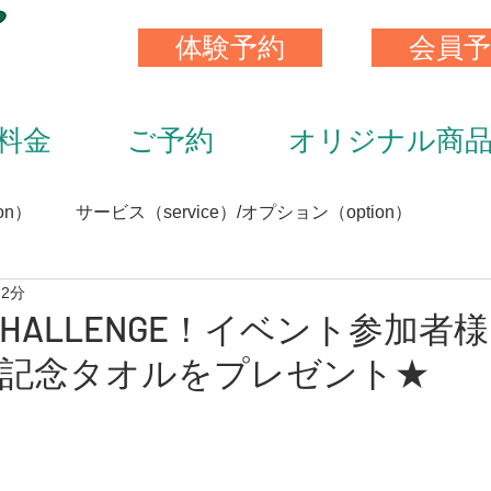
体験予約
会員予
料金
ご予約
オリジナル商
on）
サービス（service）/オプション（option）
 2分
）
スキンストレッチ（skin stretch）
栄養と食事（nutrit
N CHALLENGE！イベント参加
記念タオルをプレゼント★
サプリメント（supplement）
アイテム（item）
（staff）
加圧トレーニング（KAATU training）
トレ