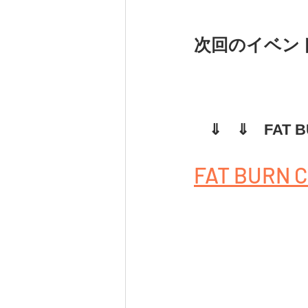
次回のイベン
　⇓　⇓　FAT 
FAT BUR