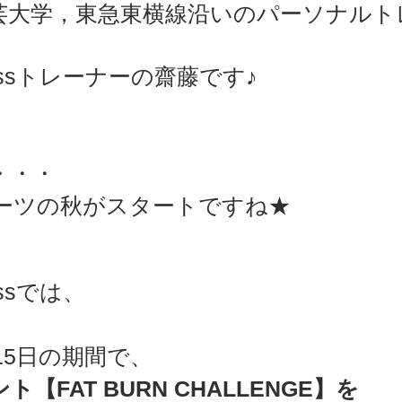
芸大学，東急東横線沿いのパーソナルト
sports）
MARE Cycle Field
MARE イベントエン
Fitnessトレーナーの齋藤です♪
・・・
ーツの秋がスタートですね★
tnessでは、　
月15日の期間で、
【FAT BURN CHALLENGE】を