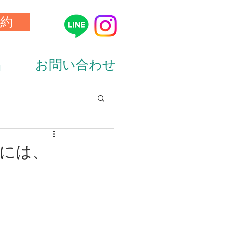
約
品
お問い合わせ
ion&diet）
者様には、
ーニング（training）