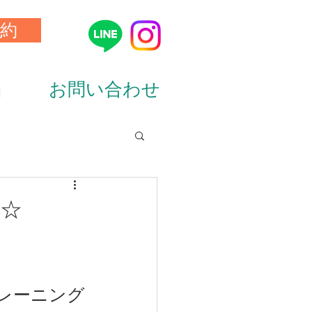
約
品
お問い合わせ
ion&diet）
～☆
レーニング
ーニング（training）