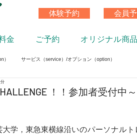
体験予約
会員予
料金
ご予約
オリジナル商
on）
サービス（service）/オプション（option）
2分
）
スキンストレッチ（skin stretch）
栄養と食事（nutrit
N CHALLENGE ！！参加者受付中
サプリメント（supplement）
アイテム（item）
芸大学，東急東横線沿いのパーソナルト
（staff）
加圧トレーニング（KAATU training）
トレ