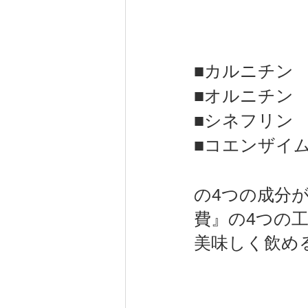
■カルニチン
■オルニチン
■シネフリン
■コエンザイム
の4つの成分
費』の4つの工
美味しく飲める