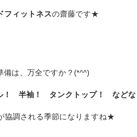
ドフィットネス
の齋藤です★  
sports）
MARE Cycle Field
MARE イベントエン
備は、万全ですか？(*^^)　
ル！　半袖！　タンクトップ！　などな
が協調される季節になりますね★