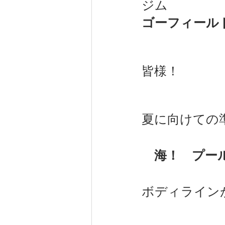
ジム
ゴーフィール
健康（wellness）
スポーツ（
皆様！
夏に向けての準
　海！　プー
ボディライン