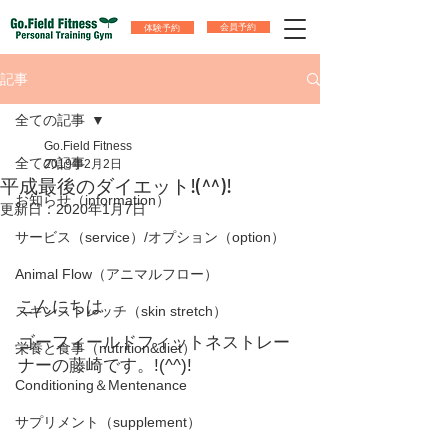
体験予約
会員予約
記事
全ての記事
Go.Field Fitness
全ての記事
2019年2月2日
平成最後のダイエット!(^^)!
お知らせ（information）
更新日：
2020年1月7日
サービス（service）/オプション（option）
Animal Flow（アニマルフロー）
こんにちは
スキンストレッチ（skin stretch）
ゴーフィールドフィットネストレー
栄養と食事（nutrition&diet）
ナーの藤崎です。!(^^)!
Conditioning＆Mentenance
サプリメント（supplement）