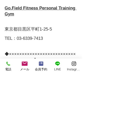
Go.Field Fitness Personal Training 
Gym
東京都目黒区平町1-25-5
TEL：03-6339-7413
◆××××××××××××××××××××××××××
×××××××××××◆
　instagram　
電話
メール
会員予約
LINE
Instagram
＠gofieldfitness
　Facebook　
＠Go.Field Fitness
◆××××××××××××××××××××××××××
×××××××××××◆