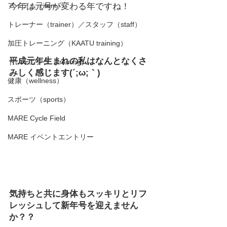
アイテム（item）
今年は元号が変わる年ですね！
トレーナー（trainer）／スタッフ（staff）
加圧トレーニング（KAATU training）
平成元年生まれの私はなんとなくさ
トレーニング（training）
みしく感じます(´;ω;｀)
健康（wellness）
スポーツ（sports）
MARE Cycle Field
MARE イベントエントリー
気持ちと共に身体もスッキリとリフ
レッシュして新年号を迎えません
か？？