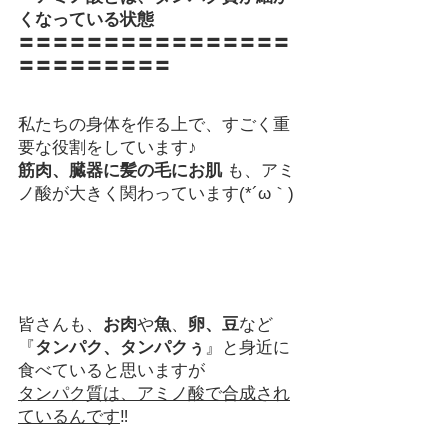
くなっている状態
〓〓〓〓〓〓〓〓〓〓〓〓〓〓〓〓
〓〓〓〓〓〓〓〓〓
私たちの身体を作る上で、すごく重
要な役割をしています♪
筋肉、臓器に髪の毛にお肌
 も、アミ
ノ酸が大きく関わっています(*´ω｀)
皆さんも、
お肉
や
魚
、
卵、豆
など　
『
タンパク、タンパクぅ
』と身近に
食べていると思いますが
タンパク質は、アミノ酸で合成され
ているんです
‼