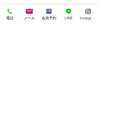
03-6339-7413
電話
メール
会員予約
LINE
Instagram
instagram　
＠gofieldfitness
#ゴーフィールドフィットネス
#都立大学
#
学芸大学
#加圧トレーニング
#パーソナルトレーニング
#スキンストレッチ
#筋膜リリース
#ダイエット
ボディメイク
#アミノ酸
#ナイキ
#gofield
サービス（service）/オプション（option）