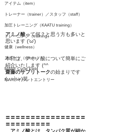
アイテム（item）
トレーナー（trainer）／スタッフ（staff）
加圧トレーニング（KAATU training）
アミノ酸
って何？と思う方も多いと
トレーニング（training）
思います ('ω')
健康（wellness）
スポーツ（sports）
本日は、アミノ酸について簡単にご
紹介いたします (^^ゞ
MARE Cycle Field
齋藤のサプリトーク
の始まりです 
(。-`ω-)笑
MARE イベントエントリー
〓〓〓〓〓〓〓〓〓〓〓〓〓〓〓〓
〓〓〓〓〓〓〓〓〓
　アミノ酸とは、タンパク質が細か