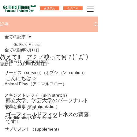
体験予約
会員予約
記事
全ての記事
Go.Field Fitness
全ての記事
2018年6月11日
教えて‼ アミノ酸って何？( ﾟДﾟ)
お知らせ（information）
更新日：
2019年12月1日
サービス（service）/オプション（option）
こんにちは☆
Animal Flow（アニマルフロー）
スキンストレッチ（skin stretch）
都立大学、学芸大学のパーソナルト
栄養と食事（nutrition&diet）
レーニングジム
ゴーフィールドフィットネス
の齋藤
Conditioning＆Mentenance
です♪
サプリメント（supplement）