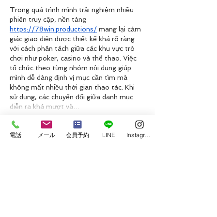
Trong quá trình mình trải nghiệm nhiều 
phiên truy cập, nền tảng 
https://78win.productions/
 mang lại cảm 
giác giao diện được thiết kế khá rõ ràng 
với cách phân tách giữa các khu vực trò 
chơi như poker, casino và thể thao. Việc 
tổ chức theo từng nhóm nội dung giúp 
mình dễ dàng định vị mục cần tìm mà 
không mất nhiều thời gian thao tác. Khi 
sử dụng, các chuyển đổi giữa danh mục 
diễn ra khá mượt và…
もっと見る
電話
メール
会員予約
LINE
Instagram
いいね！
返信
Tùng Chùa
2日前
Tối qua mình đọc các bình luận trên một 
diễn đàn, thấy trang chủ 
JW88
 được 
nhắc tới giữa câu chuyện nên bấm vào 