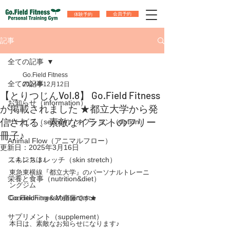
体験予約
会員予約
記事
全ての記事
Go.Field Fitness
全ての記事
2024年12月12日
【とりつじんVol.8】 Go.Field Fitness
お知らせ（information）
が掲載されました ★都立大学から発
信される、素敵なイラストのフリー
サービス（service）/オプション（option）
冊子♪
Animal Flow（アニマルフロー）
更新日：
2025年3月16日
スキンストレッチ（skin stretch）
こんにちは♪
東急東横線『都立大学』のパーソナルトレーニ
栄養と食事（nutrition&diet）
ングジム
Conditioning＆Mentenance
Go.FieldFitnessの齋藤です★
サプリメント（supplement）
本日は、素敵なお知らせになります♪