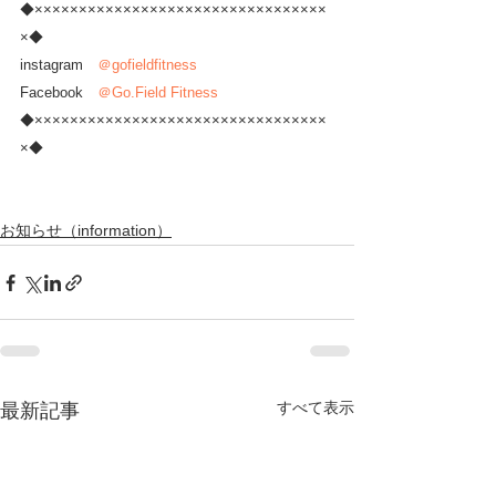
◆×××××××××××××××××××××××××××××××××
×◆
instagram　
＠gofieldfitness
Facebook　
＠Go.Field Fitness
◆×××××××××××××××××××××××××××××××××
×◆
お知らせ（information）
すべて表示
最新記事