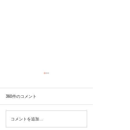
360件のコメント
【Go.FieldFitness 8周
【🌸春のW特典
コメントを追加…
年！】～記念キャンペー
ャンペーン！🌸