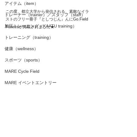
アイテム（item）
この度、
都立大学から発信される、素敵なイラ
トレーナー（trainer）／スタッフ（staff）
ストのフリー冊子『としつじん』んに
Go.Field 
加圧トレーニング（KAATU training）
Fitnessが掲載されました★
トレーニング（training）
健康（wellness）
スポーツ（sports）
MARE Cycle Field
MARE イベントエントリー