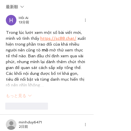
ン実施中～
最新順
Hỏi Ai
13分前
Trong lúc lướt xem một số bài viết mới, 
mình vô tình thấy 
https://sc88.chat/
 xuất 
hiện trong phần trao đổi của khá nhiều 
người nên cũng tò 
mò
 mở thử xem thực 
tế thế nào. Ban đầu chỉ định xem qua vài 
phút, nhưng mình lại dành thêm chút thời 
gian để quan sát cách sắp xếp tổng thể. 
Các khối nội dung được bố trí khá gọn, 
tiêu đề nổi bật và từng danh mục hiển thị 
rõ nên nhìn không…
もっと見る
いいね！
返信
minhduy6471
2日前