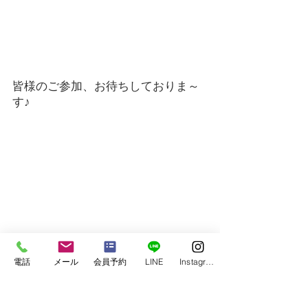
皆様のご参加、お待ちしておりま～
す♪
□加圧トレーニング
電話
メール
会員予約
LINE
Instagram
□パーソナルトレーニング＆出張パーソナ
ルトレーニング