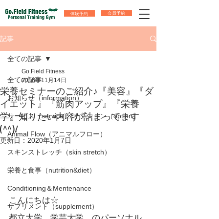
体験予約
会員予約
記事
全ての記事
Go.Field Fitness
全ての記事
2018年11月14日
栄養セミナーのご紹介♪『美容』『ダ
お知らせ（information）
イエット』『筋肉アップ』『栄養
学』知りたい内容が詰まってます
サービス（service）/オプション（option）
(^^)/
Animal Flow（アニマルフロー）
更新日：
2020年1月7日
スキンストレッチ（skin stretch）
栄養と食事（nutrition&diet）
Conditioning＆Mentenance
こんにちは☆
サプリメント（supplement）
都立大学、学芸大学　のパーソナル