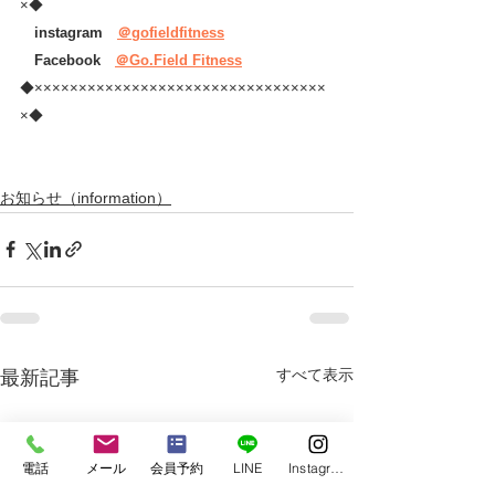
×◆
　instagram　
＠gofieldfitness
　Facebook　
＠Go.Field Fitness
◆×××××××××××××××××××××××××××××××××
×◆
お知らせ（information）
すべて表示
最新記事
電話
メール
会員予約
LINE
Instagram