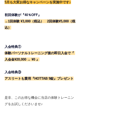
5月も大変お得なキャンペーンを実施中です
♪
初回体験が『40％OFF』
→1回体験 ¥3,000（税込）　2回体験¥5,000（税
込）
入会特典①
体験パーソナルトレーニング後の即日入会で『 
入会金¥20,000 → ¥0 』
入会特典③　
アスリートも愛用『HOTTAB 9錠』プレゼント
是非、このお得な機会に当店の体験トレーニン
グをお試しくださいませ♪