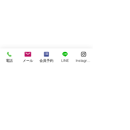
電話
メール
会員予約
LINE
Instagram
コメント
【Go.FieldFitness 8周
【🌸春のW特典
コメントを追加…
年！】～記念キャンペー
ャンペーン！🌸
ン実施中～