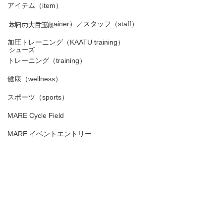
アイテム（item）
トレーナー（trainer）／スタッフ（staff）
本日の大目玉は・・・
加圧トレーニング（KAATU training）
シューズ
トレーニング（training）
健康（wellness）
スポーツ（sports）
MARE Cycle Field
MARE イベントエントリー