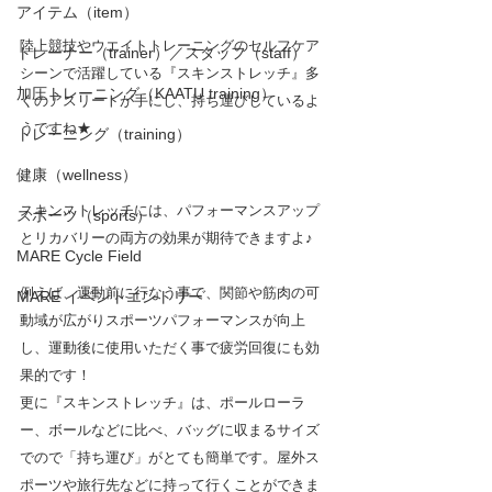
アイテム（item）
陸上競技やウエイトトレーニングのセルフケア
トレーナー（trainer）／スタッフ（staff）
シーンで活躍している『スキンストレッチ』多
加圧トレーニング（KAATU training）
くのアスリートが手にし、持ち運びしているよ
うですね★
トレーニング（training）
健康（wellness）
スキンストレッチには、パフォーマンスアップ
スポーツ（sports）
とリカバリーの両方の効果が期待できますよ♪
MARE Cycle Field
例えば、運動前に行なう事で、関節や筋肉の可
MARE イベントエントリー
動域が広がりスポーツパフォーマンスが向上
し、運動後に使用いただく事で疲労回復にも効
果的です！
更に『スキンストレッチ』は、ポールローラ
ー、ボールなどに比べ、バッグに収まるサイズ
でので「持ち運び」がとても簡単です。屋外ス
ポーツや旅行先などに持って行くことができま