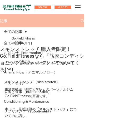
体験予約
会員予約
記事
全ての記事
Go.Field Fitness
全ての記事
2023年6月7日
スキンストレッチ 購入者限定！
お知らせ（information）
Go.FieldFitnessなら『筋膜コンディシ
ョニング講習』もセットでついてく
サービス（service）/オプション（option）
る(^^)
Animal Flow（アニマルフロー）
スキンストレッチ（skin stretch）
こんにちは(^^♪
東急東横線『都立大学駅』のパーソナルジム
栄養と食事（nutrition&diet）
Go.FieldFitnessの齋藤です。
Conditioning＆Mentenance
本日は、最近話題の
『スキンストレッチ』
につ
サプリメント（supplement）
いてのお話し。