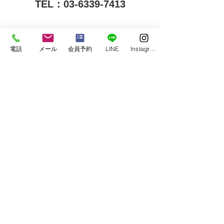
TEL：03-6339-7413
◆×××××××××××××××××××××××××××××××××
電話
メール
会員予約
LINE
Instagram
×◆
instagram　
＠gofieldfitness
　Facebook　
＠Go.Field Fitness
◆×××××××××××××××××××××××××××××××××
×◆
アイテム（item）
すべて表示
最新記事